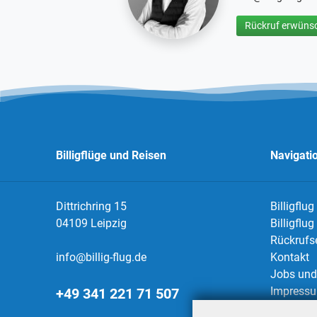
Rückruf erwünsc
Billigflüge und Reisen
Navigati
Dittrichring 15
Billigflug
04109 Leipzig
Billigflu
Rückrufs
info@billig-flug.de
Kontakt
Jobs und 
Impress
+49 341 221 71 507
Datensch