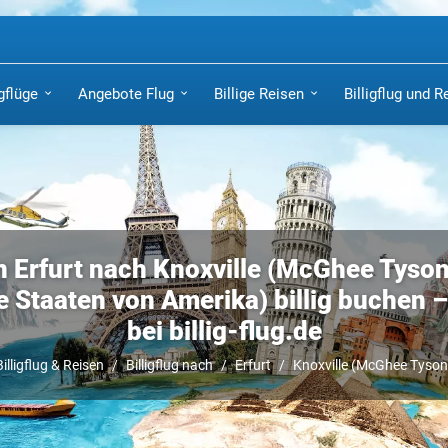
igflüge
Angebote Flug
Billige Reisen
Billigflug und R
n Erfurt nach Knoxville (McGhee Tyson
e Staaten von Amerika) billig buchen – 
bei billig-flug.de
Billigflug & Reisen
Billigflug nach
Erfurt
Knoxville (McGhee Tyson