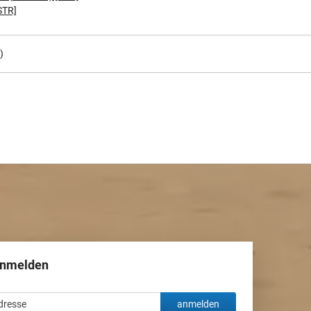
STR]
)
anmelden
anmelden