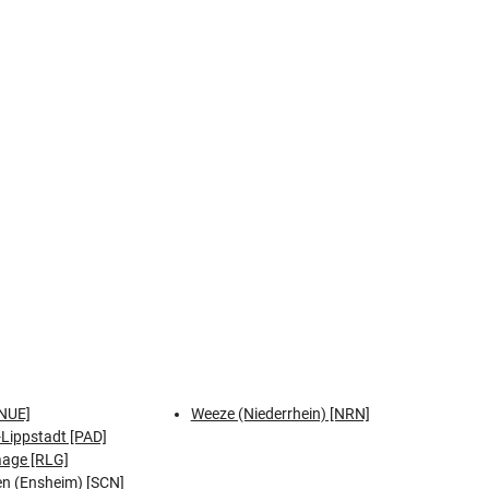
NUE]
Weeze (Niederrhein) [NRN]
Lippstadt [PAD]
aage [RLG]
n (Ensheim) [SCN]