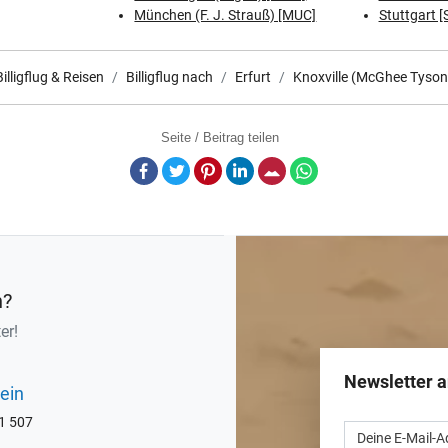
München (F. J. Strauß) [MUC]
Stuttgart [
Billigflug & Reisen
Billigflug nach
Erfurt
Knoxville (McGhee Tyson
Seite / Beitrag teilen
Facebook
Twitter
Pinterest
LinkedIn
E-Mail
Whatsapp
n?
er!
Newsletter 
ein
71 507