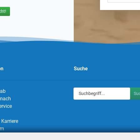
ht!
on
Suche
 ab
Su
g nach
ervice
Karriere
um
utz