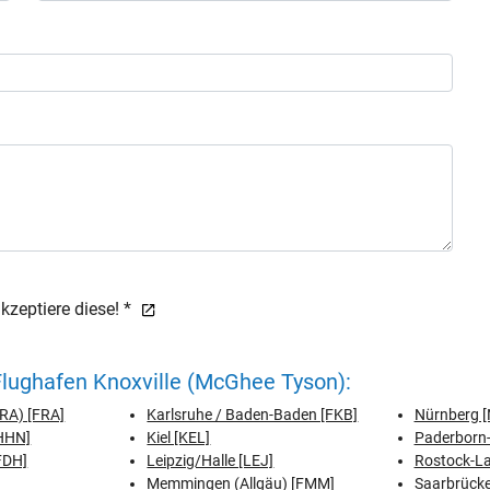
zeptiere diese! *
lughafen Knoxville (McGhee Tyson):
FRA) [FRA]
Karlsruhe / Baden-Baden [FKB]
Nürnberg [
[HHN]
Kiel [KEL]
Paderborn-
FDH]
Leipzig/Halle [LEJ]
Rostock-L
Memmingen (Allgäu) [FMM]
Saarbrücke