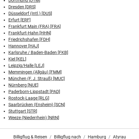
Dortmund [DTM]
Dresden [DRS]
Düsseldorf (Intl.) [DUS]
Erfurt [ERF]
Frankfurt Main (FRA) [FRA]
Frankfurt-Hahn [HHN]
Friedrichshafen [FDH]
Hannover [HAJ]
Karlsruhe / Baden-Baden [FKB]
Kiel [KEL]
Leipzig/Halle [LEJ]
Memmingen (Allgäu) [FMM]
München (F. J. Strauß) [MUC]
Nürnberg [NUE]
Paderborn-Lippstadt [PAD]
Rostock-Laage [RLG]
Saarbrücken (Ensheim) [SCN]
Stuttgart [STR]
Weeze (Niederrhein) [NRN]
Billigflug & Reisen
Billigflug nach
Hamburg
Atyrau