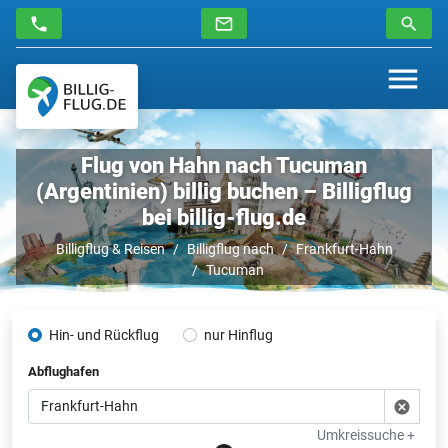
Flug von Hahn nach Tucuman
(Argentinien) billig buchen – Billigflug
bei billig-flug.de
Billigflug & Reisen
Billigflug nach
Frankfurt-Hahn
Tucuman
Hin- und Rückflug
nur Hinflug
Abflughafen
Umkreissuche +