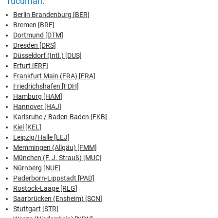
Tucuman:
Berlin Brandenburg [BER]
Bremen [BRE]
Dortmund [DTM]
Dresden [DRS]
Düsseldorf (Intl.) [DUS]
Erfurt [ERF]
Frankfurt Main (FRA) [FRA]
Friedrichshafen [FDH]
Hamburg [HAM]
Hannover [HAJ]
Karlsruhe / Baden-Baden [FKB]
Kiel [KEL]
Leipzig/Halle [LEJ]
Memmingen (Allgäu) [FMM]
München (F. J. Strauß) [MUC]
Nürnberg [NUE]
Paderborn-Lippstadt [PAD]
Rostock-Laage [RLG]
Saarbrücken (Ensheim) [SCN]
Stuttgart [STR]