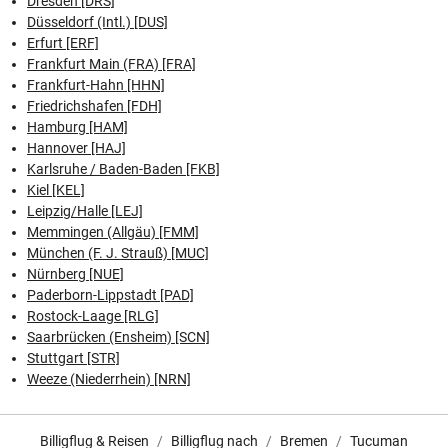
Dresden [DRS]
Düsseldorf (Intl.) [DUS]
Erfurt [ERF]
Frankfurt Main (FRA) [FRA]
Frankfurt-Hahn [HHN]
Friedrichshafen [FDH]
Hamburg [HAM]
Hannover [HAJ]
Karlsruhe / Baden-Baden [FKB]
Kiel [KEL]
Leipzig/Halle [LEJ]
Memmingen (Allgäu) [FMM]
München (F. J. Strauß) [MUC]
Nürnberg [NUE]
Paderborn-Lippstadt [PAD]
Rostock-Laage [RLG]
Saarbrücken (Ensheim) [SCN]
Stuttgart [STR]
Weeze (Niederrhein) [NRN]
Billigflug & Reisen
Billigflug nach
Bremen
Tucuman