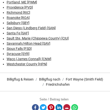
Portland, ME [PWM]
Providence [PVD]
Richmond [RIC]
Roanoke [ROA]
Salisbury [SBY]
San Diego (Lindberg Field) [SAN]
Santa Fe [SAF]
Sault Ste. Marie (Chippewa County) [CIU]
Savannah/Hilton Head [SAV]
Sioux Falls [FSD]
Syracuse [SYR]
Waco (James Connall) [CNW]
Westchester County [HPN]
Billigflug & Reisen
Billigflug nach
Fort Wayne (Smith Field)
Friedrichshafen
Seite / Beitrag teilen
Facebook
Twitter
Pinterest
LinkedIn
E-Mail
Whatsapp