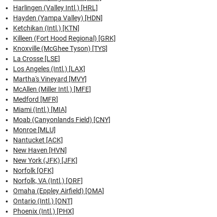
Harlingen (Valley Intl.) [HRL]
Hayden (Yampa Valley) [HDN]
Ketchikan (Intl.) [KTN]
Killeen (Fort Hood Regional) [GRK]
Knoxville (McGhee Tyson) [TYS]
La Crosse [LSE]
Los Angeles (Intl.) [LAX]
Martha's Vineyard [MVY]
McAllen (Miller Intl.) [MFE]
Medford [MFR]
Miami (Intl.) [MIA]
Moab (Canyonlands Field) [CNY]
Monroe [MLU]
Nantucket [ACK]
New Haven [HVN]
New York (JFK) [JFK]
Norfolk [OFK]
Norfolk, VA (Intl.) [ORF]
Omaha (Eppley Airfield) [OMA]
Ontario (Intl.) [ONT]
Phoenix (Intl.) [PHX]