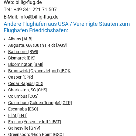
Web: billig-flug.de
Tel.: +49 341 221 71 507
E-Mail:
info@billig-flug.de
Andere Flughäfen aus USA / Vereinigte Staaten zum
Flughafen Friedrichshafen:
Albany [ALB]
Augusta, GA (Bush Field) [AGS]
Baltimore [BWI]
Bismarck [BIS]
Bloomington [BMI]
Brunswick (Glynco Jetport) [BQK]
Casper [CPR]
Cedar Rapids [CID]
Charleston, SC [CHS]
Columbus [CUS]
Columbus (Golden Triangle) [GTR]
Escanaba [ESC]
Flint [FNT]
Fresno (Yosemite Intl.) [FAT]
Gainesville [GNV]
Greensboro/High Point [GSO]