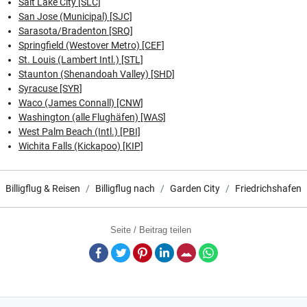
Salt Lake City [SLC]
San Jose (Municipal) [SJC]
Sarasota/Bradenton [SRQ]
Springfield (Westover Metro) [CEF]
St. Louis (Lambert Intl.) [STL]
Staunton (Shenandoah Valley) [SHD]
Syracuse [SYR]
Waco (James Connall) [CNW]
Washington (alle Flughäfen) [WAS]
West Palm Beach (Intl.) [PBI]
Wichita Falls (Kickapoo) [KIP]
Billigflug & Reisen
Billigflug nach
Garden City
Friedrichshafen
Seite / Beitrag teilen
Facebook
Twitter
Pinterest
LinkedIn
E-Mail
Whatsapp