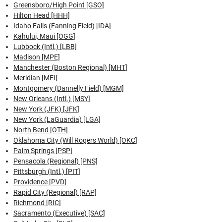
Greensboro/High Point [GSO]
Hilton Head [HHH]
Idaho Falls (Fanning Field) [IDA]
Kahului, Maui [OGG]
Lubbock (Intl.) [LBB]
Madison [MPE]
Manchester (Boston Regional) [MHT]
Meridian [MEI]
Montgomery (Dannelly Field) [MGM]
New Orleans (Intl.) [MSY]
New York (JFK) [JFK]
New York (LaGuardia) [LGA]
North Bend [OTH]
Oklahoma City (Will Rogers World) [OKC]
Palm Springs [PSP]
Pensacola (Regional) [PNS]
Pittsburgh (Intl.) [PIT]
Providence [PVD]
Rapid City (Regional) [RAP]
Richmond [RIC]
Sacramento (Executive) [SAC]