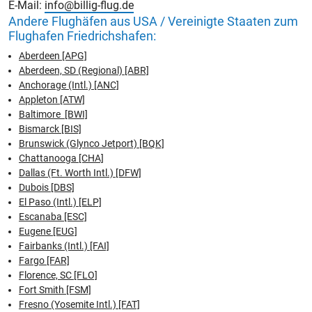
E-Mail:
info@billig-flug.de
Andere Flughäfen aus USA / Vereinigte Staaten zum
Flughafen Friedrichshafen:
Aberdeen [APG]
Aberdeen, SD (Regional) [ABR]
Anchorage (Intl.) [ANC]
Appleton [ATW]
Baltimore [BWI]
Bismarck [BIS]
Brunswick (Glynco Jetport) [BQK]
Chattanooga [CHA]
Dallas (Ft. Worth Intl.) [DFW]
Dubois [DBS]
El Paso (Intl.) [ELP]
Escanaba [ESC]
Eugene [EUG]
Fairbanks (Intl.) [FAI]
Fargo [FAR]
Florence, SC [FLO]
Fort Smith [FSM]
Fresno (Yosemite Intl.) [FAT]