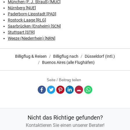
München (F. J. Strauß) [MUC]
Nürnberg [NUE]
Paderborn-Lippstadt [PAD]
Rostock-Laage [RLG]
Saarbrücken (Ensheim) [SCN]
Stuttgart [STR]
Weeze (Niederrhein) [NRN]
Billigflug & Reisen
Billigflug nach
Düsseldorf (Intl.)
Buenos Aires (alle Flughäfen)
Seite / Beitrag teilen
Facebook
Twitter
Pinterest
LinkedIn
E-Mail
Whatsapp
Nicht das Richtige gefunden?
Kontaktieren Sie einen unserer Berater!