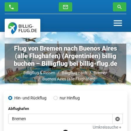
Flug von Bremen nach Buenos Aires
(alle Flughäfen) (Argentinien) billig
buchen – Billigflug bei billig-flug.de
Billigflug & Reisen
Billigflug nach
Bremen
Buenos Aires (alle Flughäfen)
Hin- und Rückflug
nur Hinflug
Abflughafen
Umkreissuche +