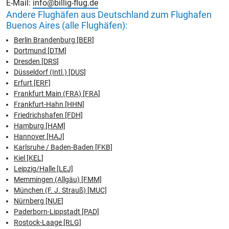
E-Mail:
info@billig-flug.de
Andere Flughäfen aus Deutschland zum Flughafen
Buenos Aires (alle Flughäfen):
Berlin Brandenburg [BER]
Dortmund [DTM]
Dresden [DRS]
Düsseldorf (Intl.) [DUS]
Erfurt [ERF]
Frankfurt Main (FRA) [FRA]
Frankfurt-Hahn [HHN]
Friedrichshafen [FDH]
Hamburg [HAM]
Hannover [HAJ]
Karlsruhe / Baden-Baden [FKB]
Kiel [KEL]
Leipzig/Halle [LEJ]
Memmingen (Allgäu) [FMM]
München (F. J. Strauß) [MUC]
Nürnberg [NUE]
Paderborn-Lippstadt [PAD]
Rostock-Laage [RLG]