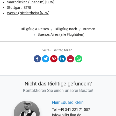
Saarbrücken (Ensheim) [SCN]
Stuttgart [STR]
Weeze (Niederrhein) [NRN]
Billigflug & Reisen
Billigflug nach
Bremen
Buenos Aires (alle Flughäfen)
Seite / Beitrag teilen
Facebook
Twitter
Pinterest
LinkedIn
E-Mail
Whatsapp
Nicht das Richtige gefunden?
Kontaktieren Sie einen unserer Berater!
Herr Eduard Klein
Tel: +49 341 221 71 507
info@billig-flug.de