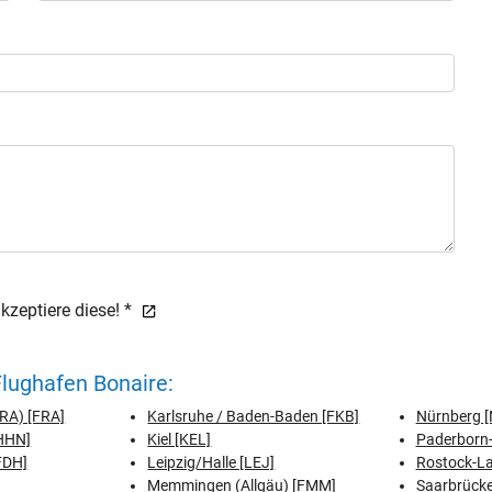
zeptiere diese! *
lughafen Bonaire:
FRA) [FRA]
Karlsruhe / Baden-Baden [FKB]
Nürnberg [
[HHN]
Kiel [KEL]
Paderborn-
FDH]
Leipzig/Halle [LEJ]
Rostock-L
Memmingen (Allgäu) [FMM]
Saarbrücke