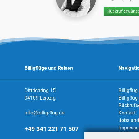
Rückruf erwünsc
Billigflüge und Reisen
Navigati
Dittrichring 15
Billigflug
04109 Leipzig
Billigflu
Rückrufs
info@billig-flug.de
Kontakt
Jobs und 
Impress
+49 341 221 71 507
Datensch