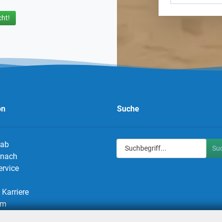
ht!
on
Suche
 ab
Su
g nach
ervice
Karriere
um
utz