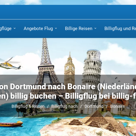
igflüge
Angebote Flug
Billige Reisen
Billigflug und R
von Dortmund nach Bonaire (Niederlän
en) billig buchen – Billigflug bei billig-
Billigflug & Reisen
Billigflug nach
Dortmund
Bonaire