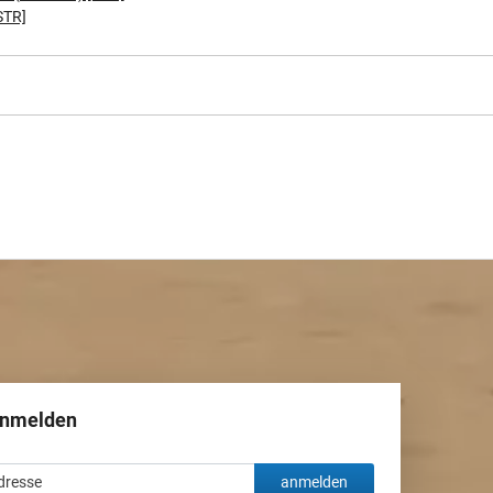
STR]
anmelden
anmelden