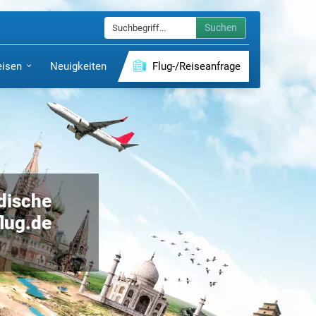
Suchen
eisen
Neuigkeiten
Flug-/Reiseanfrage
dische
flug.de