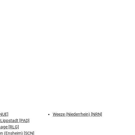
NUE]
Weeze (Niederrhein) [NRN]
Lippstadt [PAD]
aage [RLG]
n (Ensheim) [SCN]