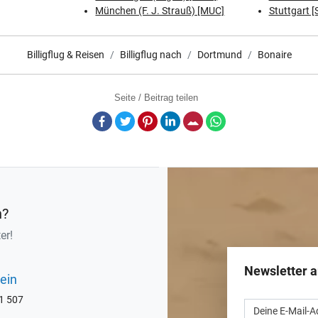
München (F. J. Strauß) [MUC]
Stuttgart [
Billigflug & Reisen
Billigflug nach
Dortmund
Bonaire
Seite / Beitrag teilen
Facebook
Twitter
Pinterest
LinkedIn
E-Mail
Whatsapp
n?
er!
Newsletter 
ein
71 507