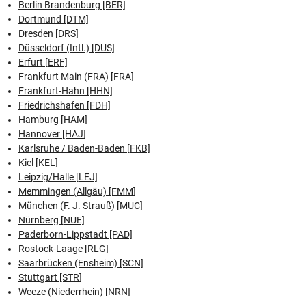
Berlin Brandenburg [BER]
Dortmund [DTM]
Dresden [DRS]
Düsseldorf (Intl.) [DUS]
Erfurt [ERF]
Frankfurt Main (FRA) [FRA]
Frankfurt-Hahn [HHN]
Friedrichshafen [FDH]
Hamburg [HAM]
Hannover [HAJ]
Karlsruhe / Baden-Baden [FKB]
Kiel [KEL]
Leipzig/Halle [LEJ]
Memmingen (Allgäu) [FMM]
München (F. J. Strauß) [MUC]
Nürnberg [NUE]
Paderborn-Lippstadt [PAD]
Rostock-Laage [RLG]
Saarbrücken (Ensheim) [SCN]
Stuttgart [STR]
Weeze (Niederrhein) [NRN]