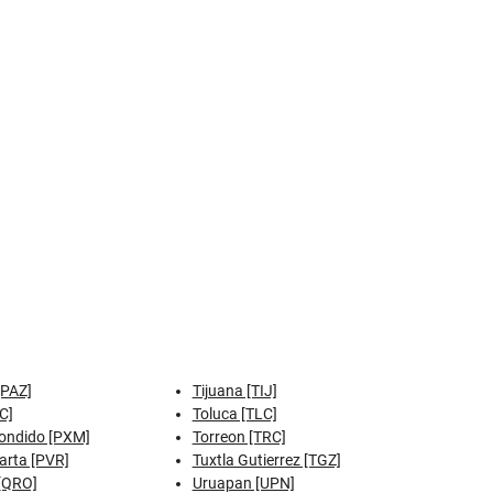
[PAZ]
Tijuana [TIJ]
C]
Toluca [TLC]
ondido [PXM]
Torreon [TRC]
arta [PVR]
Tuxtla Gutierrez [TGZ]
[QRO]
Uruapan [UPN]