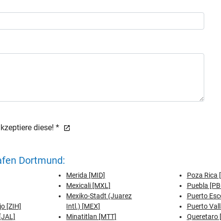
zeptiere diese! *
afen Dortmund:
Merida [MID]
Poza Rica 
Mexicali [MXL]
Puebla [PB
Mexiko-Stadt (Juarez
Puerto Esc
o [ZIH]
Intl.) [MEX]
Puerto Vall
[JAL]
Minatitlan [MTT]
Queretaro 