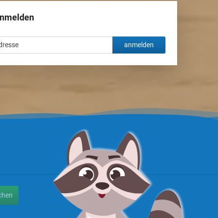
anmelden
anmelden
chen