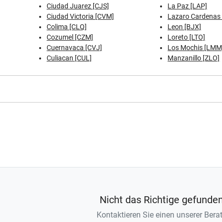
Ciudad Juarez [CJS]
La Paz [LAP]
Ciudad Victoria [CVM]
Lazaro Cardenas 
Colima [CLQ]
Leon [BJX]
Cozumel [CZM]
Loreto [LTO]
Cuernavaca [CVJ]
Los Mochis [LMM
Culiacan [CUL]
Manzanillo [ZLO]
Nicht das Richtige gefunde
Kontaktieren Sie einen unserer Berat