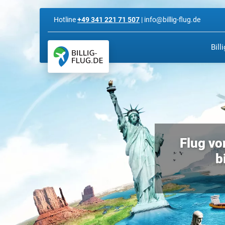
Hotline
+49 341 221 71 507
| info@billig-flug.de
Bill
Flug vo
b