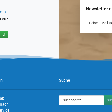
Newsletter 
ein
71 507
ht!
on
Suche
 ab
Su
g nach
ervice