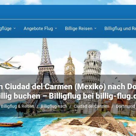
igflüge
Angebote Flug
Billige Reisen
Billigflug und R
n Ciudad del Carmen (Mexiko) nach 
illig buchen – Billigflug bei billig-flug.
Billigflug & Reisen
Billigflug nach
Ciudad del Carmen
Dortmund