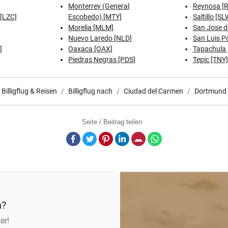
Monterrey (General
Reynosa [
[LZC]
Escobedo) [MTY]
Saltillo [SL
Morelia [MLM]
San Jose d
Nuevo Laredo [NLD]
San Luis Po
]
Oaxaca [OAX]
Tapachula 
Piedras Negras [PDS]
Tepic [TNY]
Billigflug & Reisen
Billigflug nach
Ciudad del Carmen
Dortmund
Seite / Beitrag teilen
Facebook
Twitter
Pinterest
LinkedIn
E-Mail
Whatsapp
n?
er!