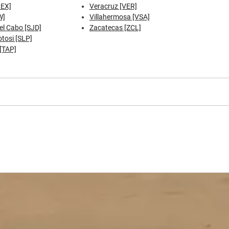
REX]
Veracruz [VER]
W]
Villahermosa [VSA]
el Cabo [SJD]
Zacatecas [ZCL]
tosi [SLP]
[TAP]