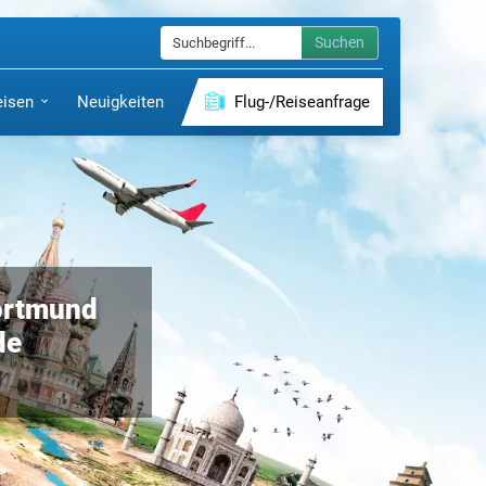
Suchen
eisen
Neuigkeiten
Flug-/Reiseanfrage
Dortmund
de