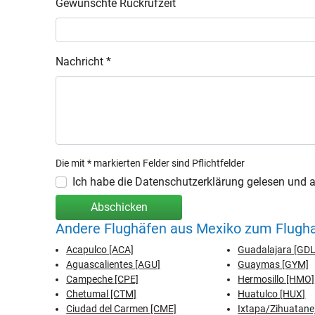
Gewünschte Rückrufzeit
Nachricht *
Die mit * markierten Felder sind Pflichtfelder
Ich habe die Datenschutzerklärung gelesen und ak
Abschicken
Andere Flughäfen aus Mexiko zum Flugh
Acapulco [ACA]
Guadalajara [GDL
Aguascalientes [AGU]
Guaymas [GYM]
Campeche [CPE]
Hermosillo [HMO]
Chetumal [CTM]
Huatulco [HUX]
Ciudad del Carmen [CME]
Ixtapa/Zihuatanej