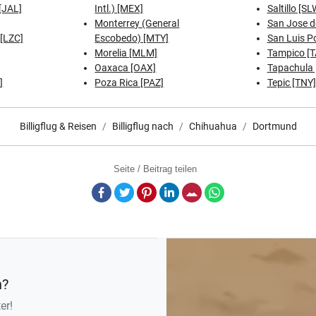
[JAL]
Intl.) [MEX]
Saltillo [SL
Monterrey (General
San Jose d
[LZC]
Escobedo) [MTY]
San Luis Po
Morelia [MLM]
Tampico [
Oaxaca [OAX]
Tapachula 
]
Poza Rica [PAZ]
Tepic [TNY]
Billigflug & Reisen
Billigflug nach
Chihuahua
Dortmund
Seite / Beitrag teilen
Facebook
Twitter
Pinterest
LinkedIn
E-Mail
Whatsapp
n?
er!