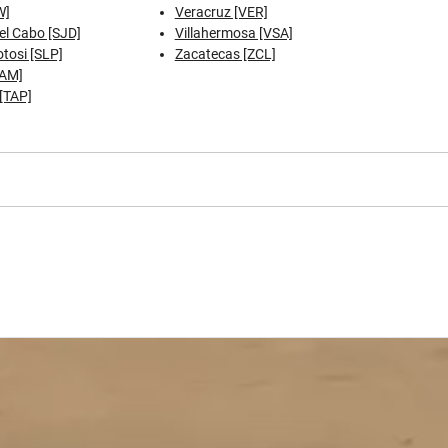
W]
Veracruz [VER]
el Cabo [SJD]
Villahermosa [VSA]
tosi [SLP]
Zacatecas [ZCL]
TAM]
[TAP]