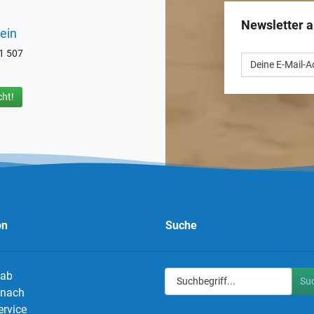
Newsletter 
ein
71 507
ht!
on
Suche
 ab
Su
g nach
ervice