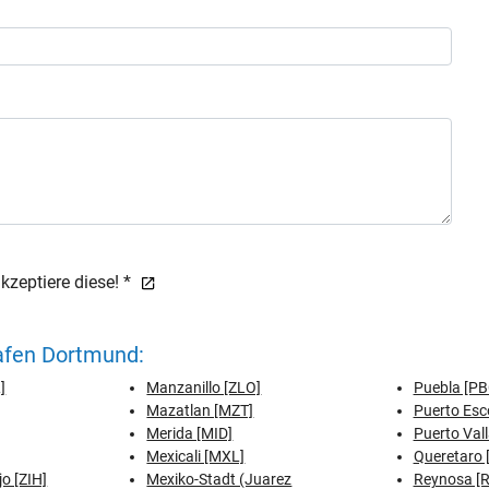
zeptiere diese! *
afen Dortmund:
]
Manzanillo [ZLO]
Puebla [PB
Mazatlan [MZT]
Puerto Esc
Merida [MID]
Puerto Vall
Mexicali [MXL]
Queretaro 
o [ZIH]
Mexiko-Stadt (Juarez
Reynosa [