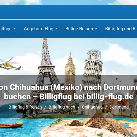
igflüge
Angebote Flug
Billige Reisen
Billigflug und R
von Chihuahua (Mexiko) nach Dortmund 
buchen – Billigflug bei billig-flug.de
Billigflug & Reisen
Billigflug nach
Chihuahua
Dortmund