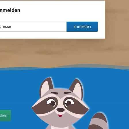
anmelden
anmelden
chen