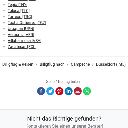
Tepic [TNY]
Toluca [TLC]
Torreon [TRC]
Tuxtla Gutierrez [TGZ]
Uruapan [UPN]
Veracruz [VER]
Villahermosa [VSA]
Zacatecas [ZCL]
Billigflug & Reisen
Billigflug nach
Campeche
Düsseldorf (Intl.)
Seite / Beitrag teilen
Facebook
Twitter
Pinterest
LinkedIn
E-Mail
Whatsapp
Nicht das Richtige gefunden?
Kontaktieren Sie einen unserer Berater!