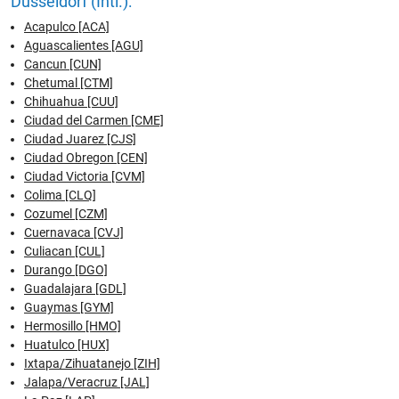
Düsseldorf (Intl.):
Acapulco [ACA]
Aguascalientes [AGU]
Cancun [CUN]
Chetumal [CTM]
Chihuahua [CUU]
Ciudad del Carmen [CME]
Ciudad Juarez [CJS]
Ciudad Obregon [CEN]
Ciudad Victoria [CVM]
Colima [CLQ]
Cozumel [CZM]
Cuernavaca [CVJ]
Culiacan [CUL]
Durango [DGO]
Guadalajara [GDL]
Guaymas [GYM]
Hermosillo [HMO]
Huatulco [HUX]
Ixtapa/Zihuatanejo [ZIH]
Jalapa/Veracruz [JAL]