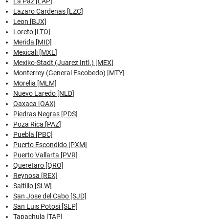
La Paz [LAP]
Lazaro Cardenas [LZC]
Leon [BJX]
Loreto [LTO]
Merida [MID]
Mexicali [MXL]
Mexiko-Stadt (Juarez Intl.) [MEX]
Monterrey (General Escobedo) [MTY]
Morelia [MLM]
Nuevo Laredo [NLD]
Oaxaca [OAX]
Piedras Negras [PDS]
Poza Rica [PAZ]
Puebla [PBC]
Puerto Escondido [PXM]
Puerto Vallarta [PVR]
Queretaro [QRO]
Reynosa [REX]
Saltillo [SLW]
San Jose del Cabo [SJD]
San Luis Potosi [SLP]
Tapachula [TAP]