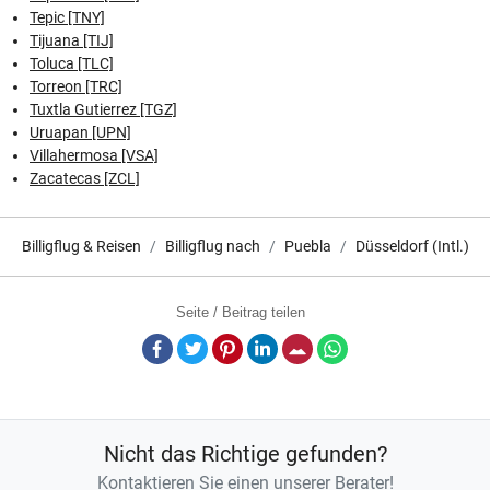
Tepic [TNY]
Tijuana [TIJ]
Toluca [TLC]
Torreon [TRC]
Tuxtla Gutierrez [TGZ]
Uruapan [UPN]
Villahermosa [VSA]
Zacatecas [ZCL]
Billigflug & Reisen
Billigflug nach
Puebla
Düsseldorf (Intl.)
Seite / Beitrag teilen
Facebook
Twitter
Pinterest
LinkedIn
E-Mail
Whatsapp
Nicht das Richtige gefunden?
Kontaktieren Sie einen unserer Berater!