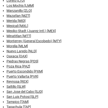
Loreto [LTO]
Los Mochis [LMM]
Manzanillo [ZLO]
Mazatlan [MZT]
Merida [MID]
Mexicali [MXL]
Mexiko-Stadt (Juarez Intl.) [MEX]
Minatitlan [MTT]
Monterrey (General Escobedo) [MTY]
Morelia [MLM]
Nuevo Laredo [NLD]
Oaxaca [OAX]
Piedras Negras [PDS]
Poza Rica [PAZ]
Puerto Escondido [PXM]
Puerto Vallarta [PVR]
Reynosa [REX]
Saltillo [SLW]
San Jose del Cabo [SJD]
San Luis Potosi [SLP]
Tampico [TAM]
Tapachula [TAP]