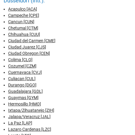
Düsseldorf (Intl.):
Acapulco [ACA]
Campeche [CPE]
Cancun [CUN]
Chetumal [CTM]
Chihuahua [CUU]
Ciudad del Carmen [CME]
Ciudad Juarez [CJS]
Ciudad Obregon [CEN]
Colima [CLQ]
Cozumel [CZM]
Cuernavaca [CVJ]
Culiacan [CUL]
Durango [DGO]
Guadalajara [GDL]
Guaymas [GYM]
Hermosillo [HMO]
Ixtapa/Zihuatanejo [ZIH]
Jalapa/Veracruz [JAL]
La Paz [LAP]
Lazaro Cardenas [LZC]