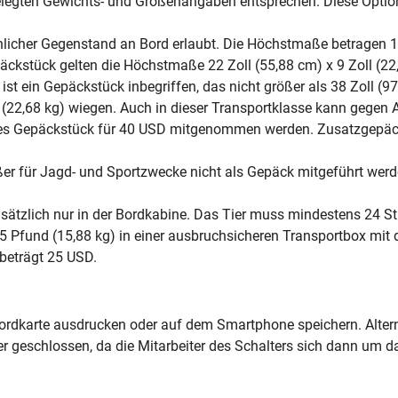
elegten Gewichts- und Größenangaben entsprechen. Diese Option
önlicher Gegenstand an Bord erlaubt. Die Höchstmaße betragen 18
ckstück gelten die Höchstmaße 22 Zoll (55,88 cm) x 9 Zoll (22,
st ein Gepäckstück inbegriffen, das nicht größer als 38 Zoll (97 
22,68 kg) wiegen. Auch in dieser Transportklasse kann gegen A
res Gepäckstück für 40 USD mitgenommen werden. Zusatzgepäc
ßer für Jagd- und Sportzwecke nicht als Gepäck mitgeführt we
rundsätzlich nur in der Bordkabine. Das Tier muss mindestens 2
 Pfund (15,88 kg) in einer ausbruchsicheren Transportbox mit 
 beträgt 25 USD.
ordkarte ausdrucken oder auf dem Smartphone speichern. Alterna
er geschlossen, da die Mitarbeiter des Schalters sich dann um