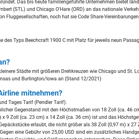
gründet. Das bis heute familiengeführte Unternehmen bietet län
ambert (STL) und Chicago O'Hare (ORD) an das nationale Verkeh
von Fluggesellschaften, noch hat sie Code Share-Vereinbarungen
uge des Typs Beechcraft 1900 C mit Platz für jeweils neun Pass
 an?
kleinere Städte mit größeren Drehkreuzen wie Chicago und St. Lou
kansas und Burlington/Iowa an (Stand 12/2021)
 Airline mitnehmen?
und Tages Tarif (Pendler Tarif).
önlicher Gegenstand mit den Höchstmaßen von 18 Zoll (ca. 46 cm
 x 9 Zoll (ca. 23 cm) x 14 Zoll (ca. 36 cm) ist und das Höchstge
päckstücke erlaubt, die nicht größer als 38 Zoll (0,97 m) x 27 
. Gegen eine Gebühr von 25,00 USD sind ein zusätzliches Handg