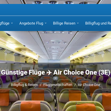
igflüge
Angebote Flug
Billige Reisen
Billigflug und R
Günstige Flüge ✈️ Air Choice One (3E)
3E
Billigflug & Reisen
Fluggesellschaften
Air Choice One