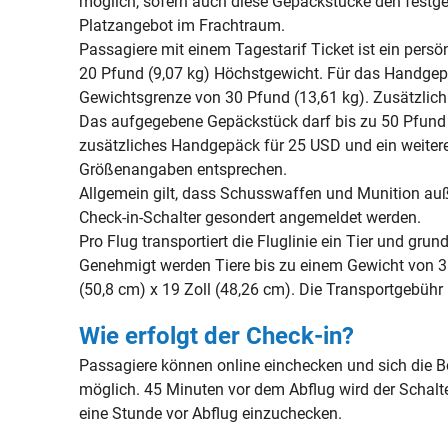
möglich, sofern auch diese Gepäckstücke den festg
Platzangebot im Frachtraum.
Passagiere mit einem Tagestarif Ticket ist ein pers
20 Pfund (9,07 kg) Höchstgewicht. Für das Handgepä
Gewichtsgrenze von 30 Pfund (13,61 kg). Zusätzlich i
Das aufgegebene Gepäckstück darf bis zu 50 Pfund (
zusätzliches Handgepäck für 25 USD und ein weite
Größenangaben entsprechen.
Allgemein gilt, dass Schusswaffen und Munition au
Check-in-Schalter gesondert angemeldet werden.
Pro Flug transportiert die Fluglinie ein Tier und g
Genehmigt werden Tiere bis zu einem Gewicht von 35
(50,8 cm) x 19 Zoll (48,26 cm). Die Transportgebühr
Wie erfolgt der Check-in?
Passagiere können online einchecken und sich die B
möglich. 45 Minuten vor dem Abflug wird der Schalt
eine Stunde vor Abflug einzuchecken.