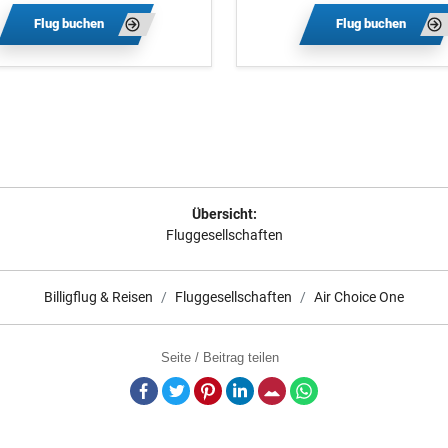
Flug buchen
Flug buchen
Übersicht:
Fluggesellschaften
Billigflug & Reisen
Fluggesellschaften
Air Choice One
Seite / Beitrag teilen
Facebook
Twitter
Pinterest
LinkedIn
E-Mail
Whatsapp