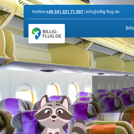
Hotline
+49 341 221 71 507
| info@billig-flug.de
Bill