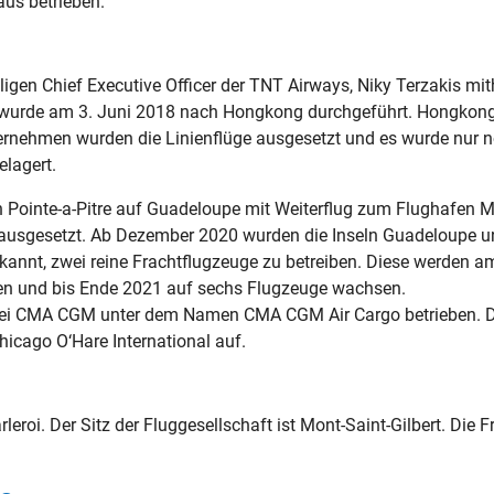
us betrieben.
en Chief Executive Officer der TNT Airways, Niky Terzakis mit
aft wurde am 3. Juni 2018 nach Hongkong durchgeführt. Hongko
nehmen wurden die Linienflüge ausgesetzt und es wurde nur n
elagert.
n Pointe-a-Pitre auf Guadeloupe mit Weiterflug zum Flughafen 
ausgesetzt. Ab Dezember 2020 wurden die Inseln Guadeloupe un
annt, zwei reine Frachtflugzeuge zu betreiben. Diese werden a
n und bis Ende 2021 auf sechs Flugzeuge wachsen.
erei CMA CGM unter dem Namen CMA CGM Air Cargo betrieben. 
icago O‘Hare International auf.
leroi. Der Sitz der Fluggesellschaft ist Mont-Saint-Gilbert. Die