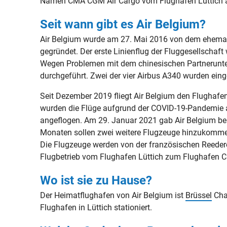
Namen CMA CGM Air Cargo vom Flughafen Lüttich a
Seit wann gibt es Air Belgium?
Air Belgium wurde am 27. Mai 2016 von dem ehemalig
gegründet. Der erste Linienflug der Fluggesellsch
Wegen Problemen mit dem chinesischen Partnerunter
durchgeführt. Zwei der vier Airbus A340 wurden eing
Seit Dezember 2019 fliegt Air Belgium den Flughafe
wurden die Flüge aufgrund der COVID-19-Pandemie 
angeflogen. Am 29. Januar 2021 gab Air Belgium bek
Monaten sollen zwei weitere Flugzeuge hinzukomme
Die Flugzeuge werden von der französischen Reed
Flugbetrieb vom Flughafen Lüttich zum Flughafen Ch
Wo ist sie zu Hause?
Der Heimatflughafen von Air Belgium ist
Brüssel
Char
Flughafen in Lüttich stationiert.