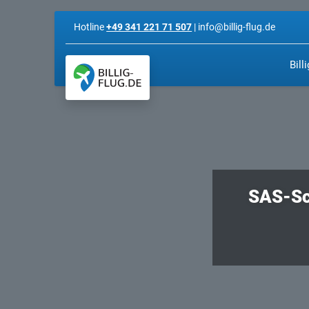
Hotline
+49 341 221 71 507
| info@billig-flug.de
Bill
SAS-Sca