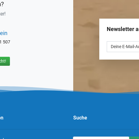
n?
er!
Newsletter 
ein
71 507
ht!
on
Suche