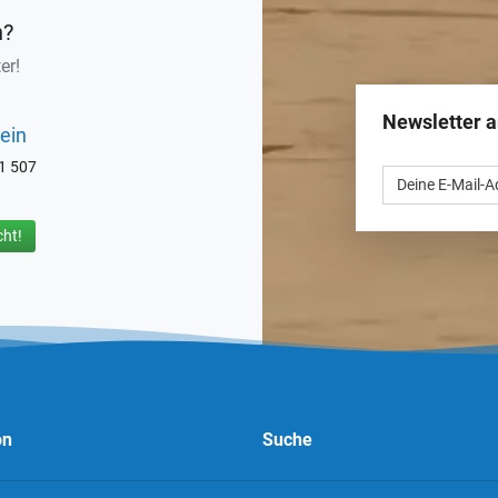
n?
er!
Newsletter 
ein
71 507
ht!
on
Suche