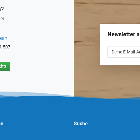
n?
er!
Newsletter 
ein
71 507
ht!
on
Suche