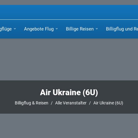
igflüge
Angebote Flug
Billige Reisen
Billigflug und R
Air Ukraine (6U)
Billigflug & Reisen
Alle Veranstalter
Air Ukraine (6U)