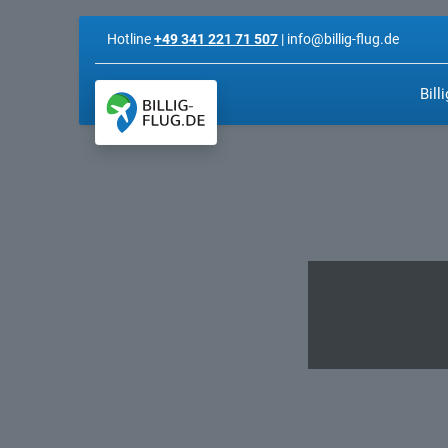
Hotline
+49 341 221 71 507
| info@billig-flug.de
Bill