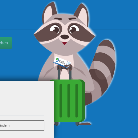
chen
ändern
eO-Travel