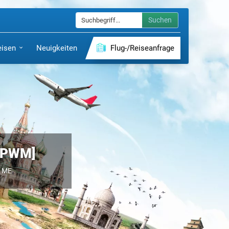
Suchen
eisen
Neuigkeiten
Flug-/Reiseanfrage
 [PWM]
, ME