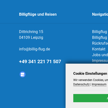
Billigflüge und Reisen
Navigati
Dittrichring 15
Billigflug
04109 Leipzig
Billigflu
Rückrufs
info@billig-flug.de
Kontakt
Jobs und 
Impress
+49 341 221 71 507
Datensch
AGBs
Cookie Einstellungen
Datensch
Wir verwenden Cookies, um
Datenschutz
|
Impressum
©
2026
-