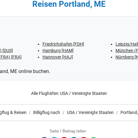
Reisen Portland, ME
Friedrichshafen [FDH]
Leipzig/Hal
.) [DUS]
Hamburg [HAM]
München (F.
(FRA) [FRA]
Hannover [HAJ]
Nürnberg [
tland, ME online buchen.
Alle Flughäfen:
USA / Vereinigte Staaten
igflug & Reisen
Billigflug nach
USA / Vereinigte Staaten
Portland
Seite / Beitrag teilen