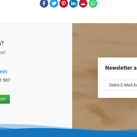
Facebook
Twitter
Pinterest
LinkedIn
E-Mail
Whatsapp
n?
er!
Newsletter 
ein
71 507
ht!