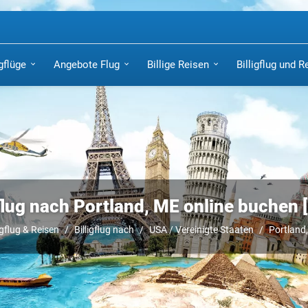
igflüge
Angebote Flug
Billige Reisen
Billigflug und R
gflug nach Portland, ME online buchen
igflug & Reisen
Billigflug nach
USA / Vereinigte Staaten
Portland