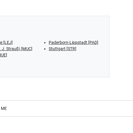
le [LEJ]
Paderborn-Lippstadt [PAD]
 J. Strauß) [MUC]
Stuttgart [STR]
NUE]
, ME