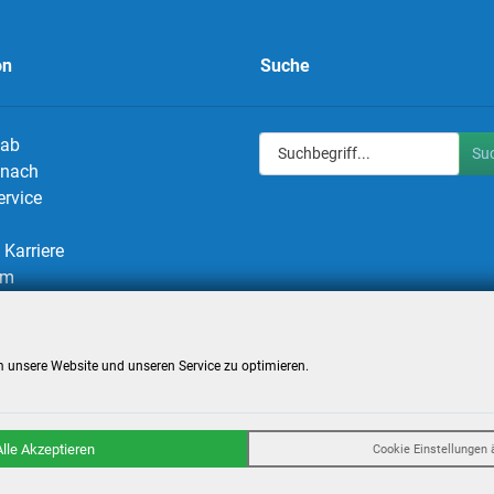
on
Suche
 ab
Su
g nach
ervice
Karriere
um
utz
utzeinstellungen
 unsere Website und unseren Service zu optimieren.
Alle Akzeptieren
Cookie Einstellungen 
Billigflüge und Reisen
- Alle Rechte reserviert. -
Reiseportal
powered by AT