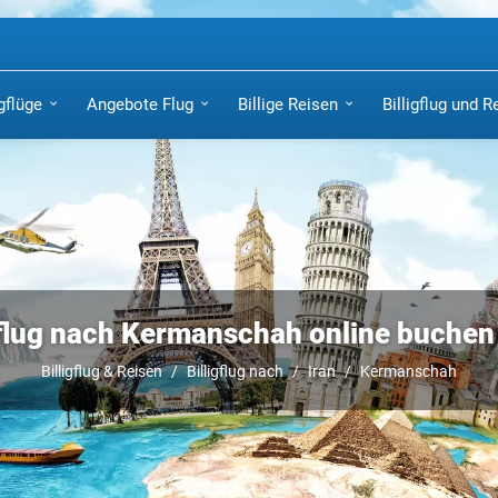
igflüge
Angebote Flug
Billige Reisen
Billigflug und R
gflug nach Kermanschah online buchen
Billigflug & Reisen
Billigflug nach
Iran
Kermanschah