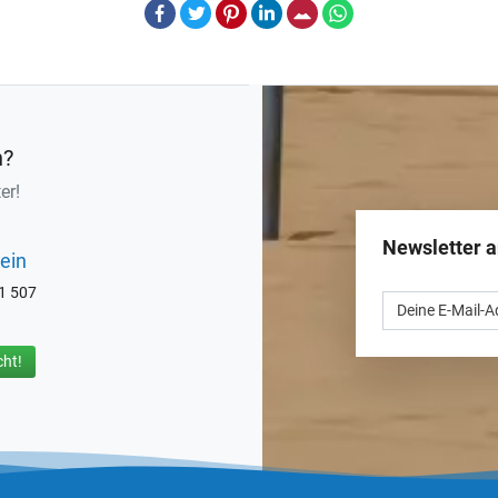
Facebook
Twitter
Pinterest
LinkedIn
E-Mail
Whatsapp
n?
er!
Newsletter 
ein
71 507
ht!