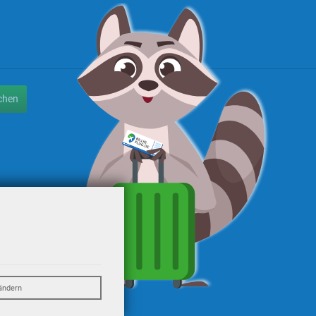
chen
ändern
eO-Travel