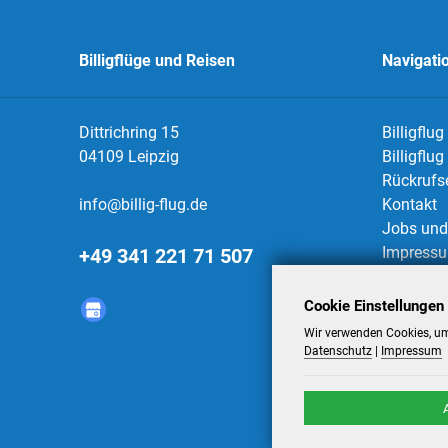
Billigflüge und Reisen
Navigati
Dittrichring 15
Billigflug
04109 Leipzig
Billigflu
Rückrufs
info@billig-flug.de
Kontakt
Jobs und 
Impress
+49 341 221 71 507
Datensch
AGBs
Cookie Einstellungen
Datensch
Wir verwenden Cookies, um
Datenschutz
|
Impressum
©
2026
-