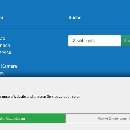
on
Suche
 ab
Su
g nach
ervice
Karriere
um
utz
utzeinstellungen
 unsere Website und unseren Service zu optimieren.
Alle Akzeptieren
Cookie Einstellungen 
Billigflüge und Reisen
- Alle Rechte reserviert. -
Reiseportal
powered by AT