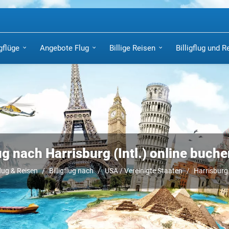
igflüge
Angebote Flug
Billige Reisen
Billigflug und R
lug nach Harrisburg (Intl.) online buch
flug & Reisen
Billigflug nach
USA / Vereinigte Staaten
Harrisburg 