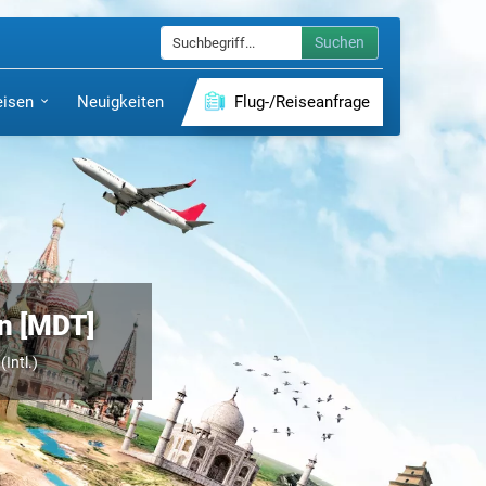
Suchen
eisen
Neuigkeiten
Flug-/Reiseanfrage
en [MDT]
(Intl.)