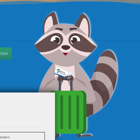
chen
ändern