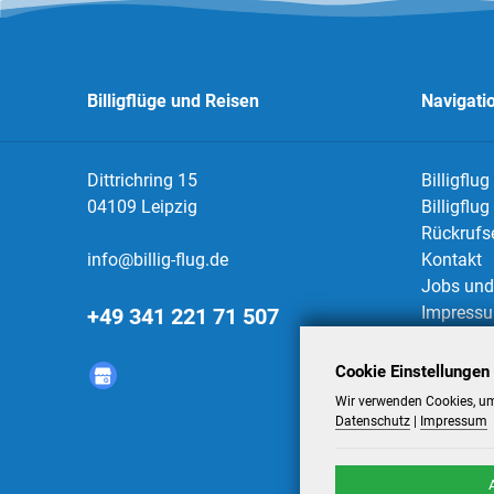
Billigflüge und Reisen
Navigati
Dittrichring 15
Billigflug
04109 Leipzig
Billigflu
Rückrufs
info@billig-flug.de
Kontakt
Jobs und 
Impress
+49 341 221 71 507
Datensch
AGBs
Cookie Einstellungen
Datensch
Wir verwenden Cookies, um
Datenschutz
|
Impressum