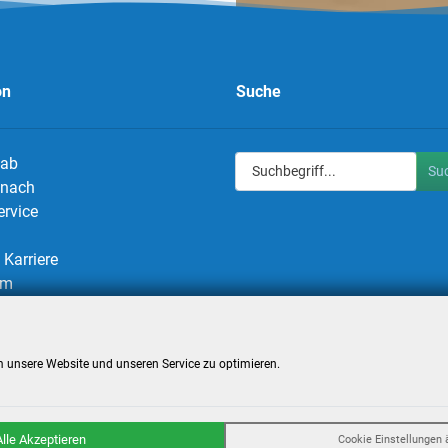
on
Suche
 ab
Su
g nach
ervice
Karriere
um
utz
utzeinstellungen
 unsere Website und unseren Service zu optimieren.
Alle Akzeptieren
Cookie Einstellungen 