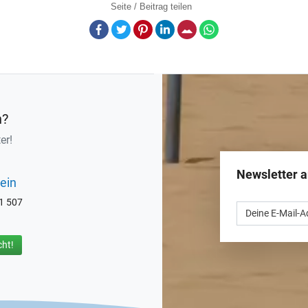
Seite / Beitrag teilen
Facebook
Twitter
Pinterest
LinkedIn
E-Mail
Whatsapp
n?
er!
Newsletter 
ein
71 507
ht!