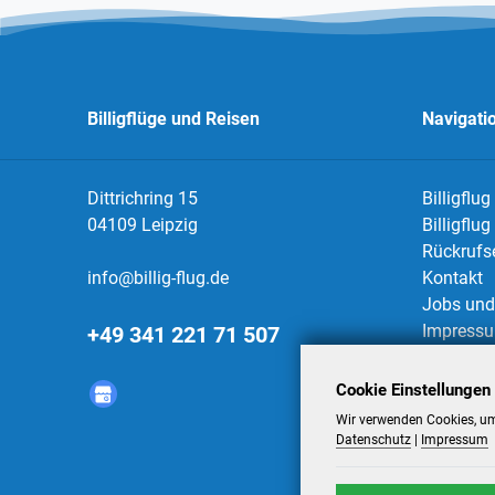
Billigflüge und Reisen
Navigati
Dittrichring 15
Billigflug
04109 Leipzig
Billigflu
Rückrufs
info@billig-flug.de
Kontakt
Jobs und 
Impress
+49 341 221 71 507
Datensch
AGBs
Cookie Einstellungen
Datensch
Wir verwenden Cookies, um
Datenschutz
|
Impressum