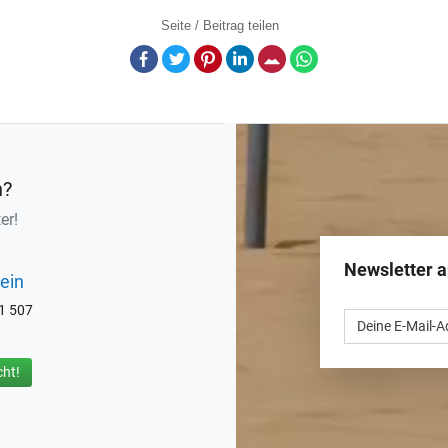
Seite / Beitrag teilen
Facebook
Twitter
Pinterest
LinkedIn
E-Mail
Whatsapp
n?
er!
Newsletter 
ein
71 507
ht!