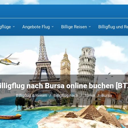
igflüge
Angebote Flug
Billige Reisen
Billigflug und R
illigflug nach Bursa online buchen [BT
Billigflug & Reisen
Billigflug nach
Türkei
Bursa