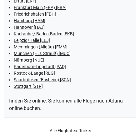
Erfurt [ERF]
Frankfurt Main (FRA) [FRA]
Friedrichshafen [FDH]
Hamburg [HAM]
Hannover [HAJ]
Karlsruhe / Baden-Baden [FKB]
Leipzig/Halle [LEJ]
Memmingen (Allgäu) [FMM]
München (F. J. Strauß) [MUC]
Nürnberg [NUE]
Paderborn-Lippstadt [PAD]
Rostock-Laage [RLG]
Saarbrücken (Ensheim) [SCN]
Stuttgart [STR]
finden Sie online. Sie können alle Flüge nach Adana
online buchen.
Alle Flughäfen:
Türkei