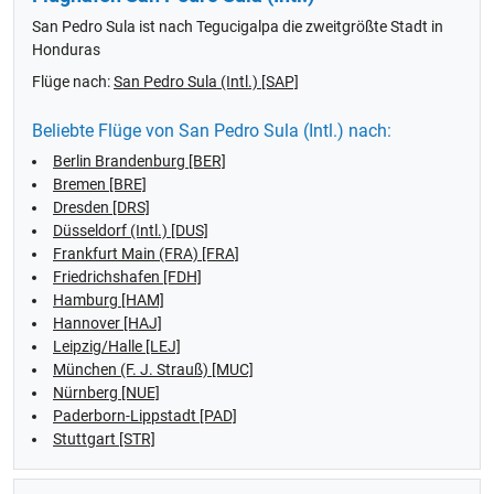
San Pedro Sula ist nach Tegucigalpa die zweitgrößte Stadt in
Honduras
Flüge nach:
San Pedro Sula (Intl.) [SAP]
Beliebte Flüge von San Pedro Sula (Intl.) nach:
Berlin Brandenburg [BER]
Bremen [BRE]
Dresden [DRS]
Düsseldorf (Intl.) [DUS]
Frankfurt Main (FRA) [FRA]
Friedrichshafen [FDH]
Hamburg [HAM]
Hannover [HAJ]
Leipzig/Halle [LEJ]
München (F. J. Strauß) [MUC]
Nürnberg [NUE]
Paderborn-Lippstadt [PAD]
Stuttgart [STR]