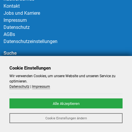
Kontakt
Jobs und Karriere
Impressum
Datenschutz
AGBs
Datenschutzeinstellungen
Suche
Cookie Einstellungen
Wir verwenden Cookies, um unsere Website und unseren Service zu
Suchen
optimieren.
Datenschutz
|
Impressum
Alle Akzeptieren
©
2026
-
Billigflüge und Reisen
- Alle Rechte reserviert. -
Reiseportal
Cookie Einstellungen ändern
powered by ATeO-Travel