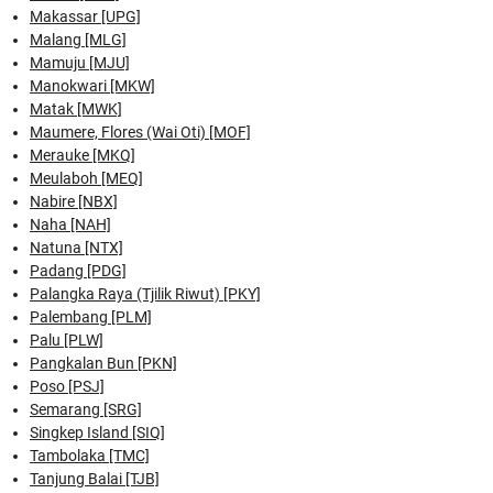
Makassar [UPG]
Malang [MLG]
Mamuju [MJU]
Manokwari [MKW]
Matak [MWK]
Maumere, Flores (Wai Oti) [MOF]
Merauke [MKQ]
Meulaboh [MEQ]
Nabire [NBX]
Naha [NAH]
Natuna [NTX]
Padang [PDG]
Palangka Raya (Tjilik Riwut) [PKY]
Palembang [PLM]
Palu [PLW]
Pangkalan Bun [PKN]
Poso [PSJ]
Semarang [SRG]
Singkep Island [SIQ]
Tambolaka [TMC]
Tanjung Balai [TJB]