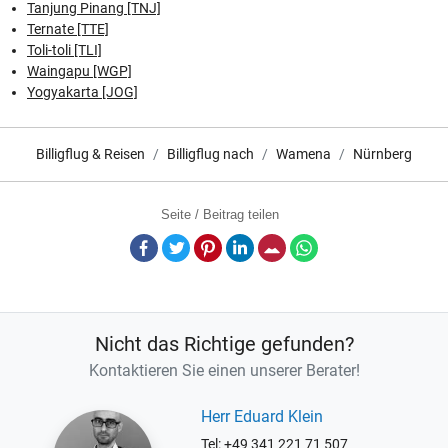
Tanjung Pinang [TNJ]
Ternate [TTE]
Toli-toli [TLI]
Waingapu [WGP]
Yogyakarta [JOG]
Billigflug & Reisen
Billigflug nach
Wamena
Nürnberg
Seite / Beitrag teilen
Facebook
Twitter
Pinterest
LinkedIn
E-Mail
Whatsapp
Nicht das Richtige gefunden?
Kontaktieren Sie einen unserer Berater!
Herr Eduard Klein
Tel: +49 341 221 71 507