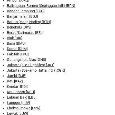
Ambon [AMQ]
Balikpapan, Borneo (Sepinggan Intl.) [BPN]
Bandar Lampung [TKG]
Banjarmarsin [BDJ]
Batam (Hang Nadim) [BTH]
Bengkulu [BKS]
Berau/Kalimarau [BEJ]
Biak [BIK]
Bima [BMU]
Dumai [DUM]
Fak-fak [FKQ]
Gunungsitoli, Nias [GNS]
Jakarta (alle Flughäfen) [JKT]
Jakarta (Soekarno Hatta Intl.) [CGK]
Jambi [DJB]
Kau [KAZ]
Kendari [KDI]
Kota Bharu [KBU]
Labuan Bajo [LBJ]
Langgur [LUV]
Lhokseumawe [LSW]
Luwuk [LUW]