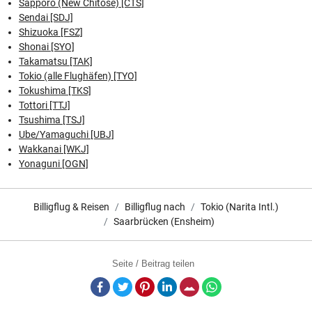
Sapporo (New Chitose) [CTS]
Sendai [SDJ]
Shizuoka [FSZ]
Shonai [SYO]
Takamatsu [TAK]
Tokio (alle Flughäfen) [TYO]
Tokushima [TKS]
Tottori [TTJ]
Tsushima [TSJ]
Ube/Yamaguchi [UBJ]
Wakkanai [WKJ]
Yonaguni [OGN]
Billigflug & Reisen
Billigflug nach
Tokio (Narita Intl.)
Saarbrücken (Ensheim)
Seite / Beitrag teilen
Facebook
Twitter
Pinterest
LinkedIn
E-Mail
Whatsapp