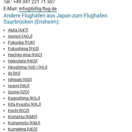
Tel.: +49 341 221 71 507
E-Mail:
info@billig-flug.de
Andere Flughäfen aus Japan zum Flughafen
Saarbrücken (Ensheim):
Akita [AXT]
Aomori [AOJ]
Fukuoka [FUK]
Fukushima [FKS]
Hachijo-jima [HAC]
Hakodate [HKD]
Hiroshima (Intl.) [HIJ]
Iki [IKI]
Ishigaki [ISG]
Iwami [IWJ]
Izumo [IZO]
Kagoshima [KOJ]
Kita Kyushu [KKJ]
Kochi [KCZ]
Komatsu [KMQ]
Kumamoto [KMJ]
Kumejima [UEO]