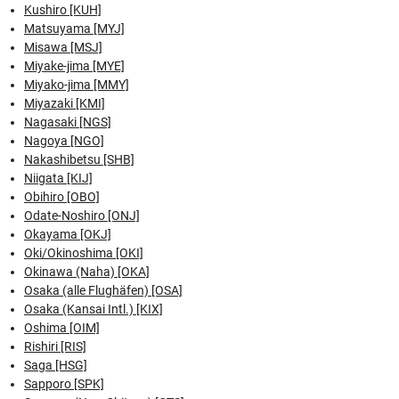
Kushiro [KUH]
Matsuyama [MYJ]
Misawa [MSJ]
Miyake-jima [MYE]
Miyako-jima [MMY]
Miyazaki [KMI]
Nagasaki [NGS]
Nagoya [NGO]
Nakashibetsu [SHB]
Niigata [KIJ]
Obihiro [OBO]
Odate-Noshiro [ONJ]
Okayama [OKJ]
Oki/Okinoshima [OKI]
Okinawa (Naha) [OKA]
Osaka (alle Flughäfen) [OSA]
Osaka (Kansai Intl.) [KIX]
Oshima [OIM]
Rishiri [RIS]
Saga [HSG]
Sapporo [SPK]