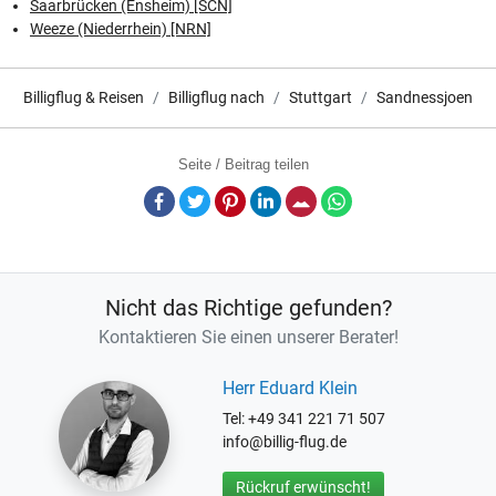
Saarbrücken (Ensheim) [SCN]
Weeze (Niederrhein) [NRN]
Billigflug & Reisen
Billigflug nach
Stuttgart
Sandnessjoen
Seite / Beitrag teilen
Facebook
Twitter
Pinterest
LinkedIn
E-Mail
Whatsapp
Nicht das Richtige gefunden?
Kontaktieren Sie einen unserer Berater!
Herr Eduard Klein
Tel: +49 341 221 71 507
info@billig-flug.de
Rückruf erwünscht!