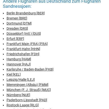
Andere Flughäfen aus Deutschland zum Flughafen
Sandnessjoen:
Berlin Brandenburg [BER]
Bremen [BRE]
Dortmund [DTM]
Dresden [DRS]
Düsseldorf (Intl.) [DUS]
Erfurt [ERF]
Frankfurt Main (FRA) [FRA]
Frankfurt-Hahn [HHN]
Friedrichshafen [FDH]
Hamburg [HAM]
Hannover [HAJ]
Karlsruhe / Baden-Baden [FKB]
Kiel [KEL]
Leipzig/Halle [LEJ]
Memmingen (Allgäu) [FMM]
München (F. J. Strauß) [MUC]
Nürnberg [NUE]
Paderborn-Lippstadt [PAD]
Rostock-Laage [RLG]