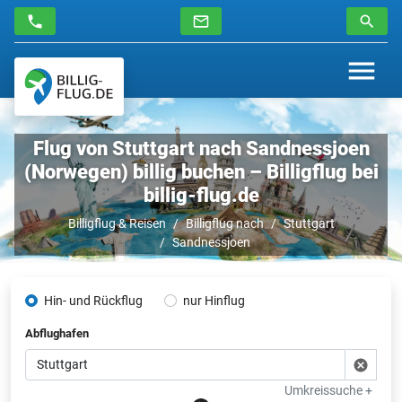
Flug von Stuttgart nach Sandnessjoen
(Norwegen) billig buchen – Billigflug bei
billig-flug.de
Billigflug & Reisen
Billigflug nach
Stuttgart
Sandnessjoen
Hin- und Rückflug
nur Hinflug
Abflughafen
Umkreissuche +