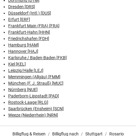
Dortmund [DTM]
Dresden [DRS]
Düsseldorf (Intl.) [DUS]
Erfurt [ERF]
Frankfurt Main (FRA) [FRA]
Frankfurt-Hahn [HHN]
Friedrichshafen [FDH]
Hamburg [HAM]
Hannover [HAJ]
Karlsruhe / Baden-Baden [FKB]
Kiel [KEL]
Leipzig/Halle [LEJ]
Memmingen (Allgäu) [FMM]
München (F. J. Strauß) [MUC]
Nürnberg [NUE]
Paderborn-Lippstadt [PAD]
Rostock-Laage [RLG]
Saarbrücken (Ensheim) [SCN]
Weeze (Niederrhein) [NRN]
Billigflug & Reisen
Billigflug nach
Stuttgart
Rosario