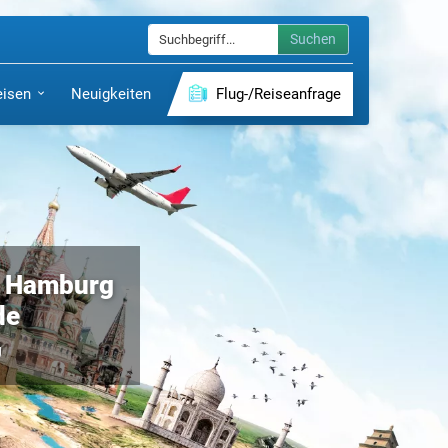
Suchen
eisen
Neuigkeiten
Flug-/Reiseanfrage
ch Hamburg
de
g