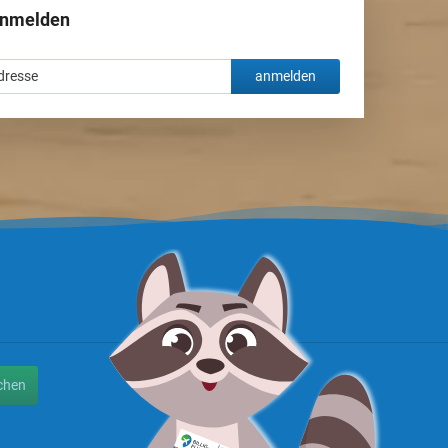
anmelden
anmelden
chen