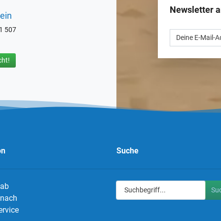
Newsletter 
ein
71 507
ht!
on
Suche
 ab
Su
g nach
ervice