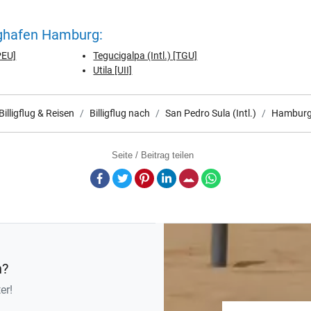
ghafen Hamburg:
PEU]
Tegucigalpa (Intl.) [TGU]
Utila [UII]
Billigflug & Reisen
Billigflug nach
San Pedro Sula (Intl.)
Hambur
Seite / Beitrag teilen
Facebook
Twitter
Pinterest
LinkedIn
E-Mail
Whatsapp
n?
er!