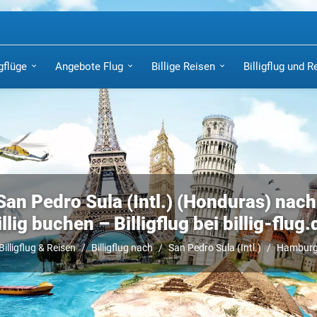
igflüge
Angebote Flug
Billige Reisen
Billigflug und R
San Pedro Sula (Intl.) (Honduras) na
illig buchen – Billigflug bei billig-flug.
Billigflug & Reisen
Billigflug nach
San Pedro Sula (Intl.)
Hambur