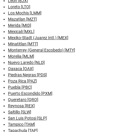
Leon [BJX]
Loreto [LTO]
Los Mochis [LMM]
Mazatlan [MZT]
Merida [MID]
Mexicali [MXL]
Mexiko-Stadt (Juarez Intl.) [MEX]
Minatitlan [MTT]
Monterrey (General Escobedo) [MTY]
Morelia [MLM]
Nuevo Laredo [NLD]
Oaxaca [OAX]
Piedras Negras [PDS]
Poza Rica [PAZ]
Puebla [PBC]
Puerto Escondido [PXM]
Queretaro [QRO]
Reynosa [REX]
Saltillo [SLW]
San Luis Potosi [SLP]
Tampico [TAM]
Tapachula [TAP]