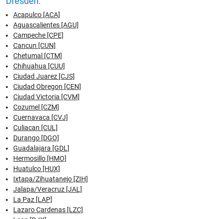
Dresden:
Acapulco [ACA]
Aguascalientes [AGU]
Campeche [CPE]
Cancun [CUN]
Chetumal [CTM]
Chihuahua [CUU]
Ciudad Juarez [CJS]
Ciudad Obregon [CEN]
Ciudad Victoria [CVM]
Cozumel [CZM]
Cuernavaca [CVJ]
Culiacan [CUL]
Durango [DGO]
Guadalajara [GDL]
Hermosillo [HMO]
Huatulco [HUX]
Ixtapa/Zihuatanejo [ZIH]
Jalapa/Veracruz [JAL]
La Paz [LAP]
Lazaro Cardenas [LZC]