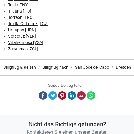
Tepic [TNY]
Tijuana [TIJ]
Torreon [TRC]
Tuxtla Gutierrez [TGZ]
Uruapan [UPN]
Veracruz [VER]
Villahermosa [VSA]
Zacatecas [ZCL]
Billigflug & Reisen
Billigflug nach
San Jose del Cabo
Dresden
Seite / Beitrag teilen
Facebook
Twitter
Pinterest
LinkedIn
E-Mail
Whatsapp
Nicht das Richtige gefunden?
Kontaktieren Sie einen unserer Berater!