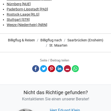
Nürnberg [NUE]
Paderborn-Lippstadt [PAD]
Rostock-Laage [RLG]
Stuttgart [STR]
Weeze (Niederrhein) [NRN]
Billigflug & Reisen
Billigflug nach
Saarbrücken (Ensheim)
St. Maarten
Seite / Beitrag teilen
Facebook
Twitter
Pinterest
LinkedIn
E-Mail
Whatsapp
Nicht das Richtige gefunden?
Kontaktieren Sie einen unserer Berater!
Herr Eduard Klein