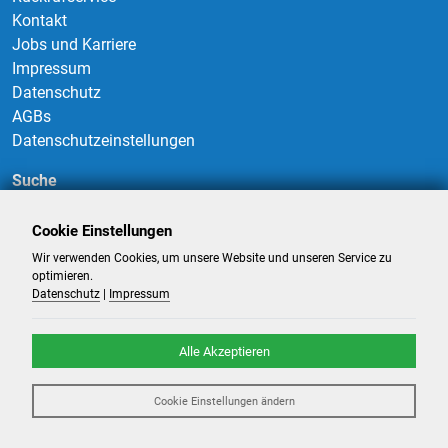
Kontakt
Jobs und Karriere
Impressum
Datenschutz
AGBs
Datenschutzeinstellungen
Suche
Cookie Einstellungen
Wir verwenden Cookies, um unsere Website und unseren Service zu
Suchen
optimieren.
Datenschutz
|
Impressum
Alle Akzeptieren
©
2026
-
Billigflüge und Reisen
- Alle Rechte reserviert. -
Reiseportal
Cookie Einstellungen ändern
powered by ATeO-Travel