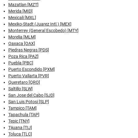
Mazatlan [MZT]
Merida [MID]
Mexicali [MXL]
Mexiko-Stadt (Juarez Intl.) [MEX]
Monterrey (General Escobedo) [MTY]
Morelia [MLM]
Oaxaca [OAX]
Piedras Negras [PDS]
Poza Rica [PAZ]
Puebla [PBC]
Puerto Escondido [PXM]
Puerto Vallarta [PVR]
Queretaro [QRO]
Saltillo [SLW]
San Jose del Cabo [SJD]
San Luis Potosi [SLP]
Tampico [TAM]
Tapachula [TAP]
Tepic [TNY]
Tijuana [TIJ]
Toluca [TLC]