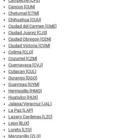
Campeche [CPE]
Cancun [CUN]
Chetumal [CTM]
Chihuahua [CUU]
Ciudad del Carmen [CME]
Ciudad Juarez [CJS]
Ciudad Obregon [CEN]
Ciudad Victoria [CVM]
Colima [CLQ]
Cozumel [CZM]
Cuernavaca [CVJ]
Culiacan [CUL]
Durango [DGO]
Guaymas [GYM]
Hermosillo [HMO]
Huatulco [HUX]
Jalapa/Veracruz [JAL]
La Paz [LAP]
Lazaro Cardenas [LZC]
Leon [BJX]
Loreto [LTO]
Manzanillo [ZLO]