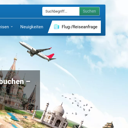
Suchen
eisen
Neuigkeiten
Flug-/Reiseanfrage
 buchen –