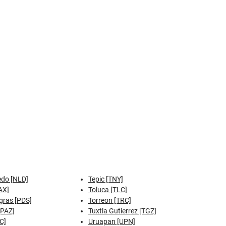
do [NLD]
Tepic [TNY]
AX]
Toluca [TLC]
gras [PDS]
Torreon [TRC]
[PAZ]
Tuxtla Gutierrez [TGZ]
C]
Uruapan [UPN]