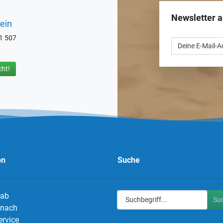
Newsletter 
ein
71 507
ht!
on
Suche
 ab
Su
g nach
ervice