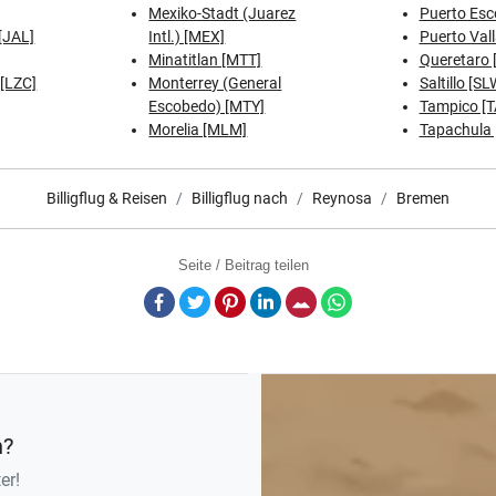
Mexiko-Stadt (Juarez
Puerto Esc
[JAL]
Intl.) [MEX]
Puerto Vall
Minatitlan [MTT]
Queretaro 
[LZC]
Monterrey (General
Saltillo [SL
Escobedo) [MTY]
Tampico [
Morelia [MLM]
Tapachula 
Billigflug & Reisen
Billigflug nach
Reynosa
Bremen
Seite / Beitrag teilen
Facebook
Twitter
Pinterest
LinkedIn
E-Mail
Whatsapp
n?
er!