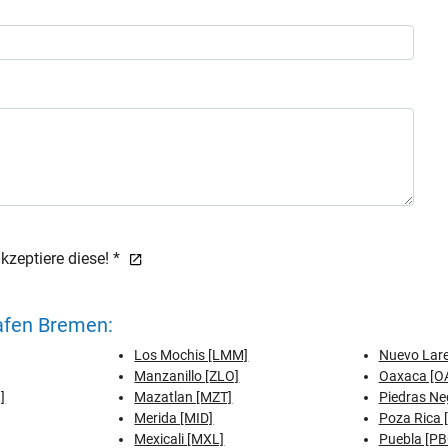
zeptiere diese! *
afen Bremen:
Los Mochis [LMM]
Nuevo Lare
Manzanillo [ZLO]
Oaxaca [O
]
Mazatlan [MZT]
Piedras Ne
Merida [MID]
Poza Rica 
Mexicali [MXL]
Puebla [PB