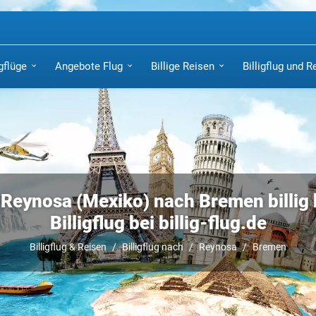
igflüge
Angebote Flug
Billige Reisen
Billigflug und R
 Reynosa (Mexiko) nach Bremen billig
Billigflug bei billig-flug.de
Billigflug & Reisen
Billigflug nach
Reynosa
Bremen