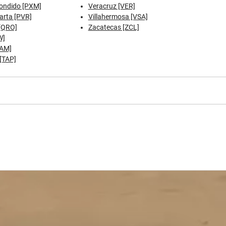
ondido [PXM]
Veracruz [VER]
arta [PVR]
Villahermosa [VSA]
[QRO]
Zacatecas [ZCL]
W]
TAM]
[TAP]