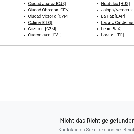
Ciudad Juarez [CJS]
Huatulco [HUX]
Ciudad Obregon [CEN]
Jalapa/Veracruz 
Ciudad Victoria [CVM]
La Paz [LAP]
Colima [CLQ]
Lazaro Cardenas 
Cozumel [CZM]
Leon [BJX]
Cuernavaca [CVJ]
Loreto [LTO]
Nicht das Richtige gefunde
Kontaktieren Sie einen unserer Berat