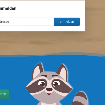
anmelden
anmelden
chen