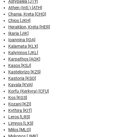
Astypalea [JTY]
Athen (Intl.) [ATH]
Chania, Kreta [CHQ]
Chios [JKH]
Heraklion, Kreta [HER]
Ikaria [JIK]
Ioannina [IOA]
Kalamata [KLX]
Kalymnos [JKL]
Karpathos [AOK]
Kasos [KSJ]
Kastelorizo [KZS]
Kastoria [KSO]
Kavala [KVA]
Korfu (Kerkyra) [CFU]
Kos [KGS]
Kozani [KZI]
Kythira [KIT]
Leros [LRS]
Limnos [LXS]
Milos [MLO]
Mykonos [JMK]