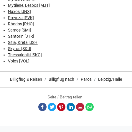
Mytilene, Lesbos [MJT]
Naxos [JNX]
Preveza [PVK]
Rhodos [RHO]
Samos [SMI]
Santorin [JTR]
Sitia, Kreta [JSH]
Skyros [SKU]
Thessaloniki [SKG]
Volos [VOL]
Billigflug & Reisen
Billigflug nach
Paros
Leipzig/Halle
Seite / Beitrag teilen
Facebook
Twitter
Pinterest
LinkedIn
E-Mail
Whatsapp