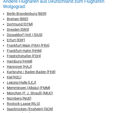
Andere Flughäfen aus Deutschland zum Flughafen
Wolgograd:
Berlin Brandenburg [BER]
Bremen [BRE]
Dortmund [DTM]
Dresden [DRS]
Düsseldorf (Intl.) [DUS]
Erfurt [ERF]
Frankfurt Main (FRA) [FRA]
Frankfurt-Hahn [HHN]
Friedrichshafen [FDH]
Hamburg [HAM]
Hannover [HAJ]
Karlsruhe / Baden-Baden [FKB]
Kiel [KEL]
Leipzig/Halle [LEJ]
Memmingen (Allgäu) [FMM]
München (F. J. Strauß) [MUC]
Nürnberg [NUE]
Rostock-Laage [RLG]
Saarbrücken (Ensheim) [SCN]