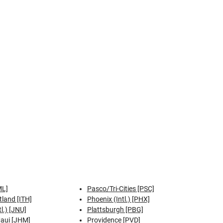
ML]
Pasco/Tri-Cities [PSC]
tland [ITH]
Phoenix (Intl.) [PHX]
l.) [JNU]
Plattsburgh [PBG]
aui [JHM]
Providence [PVD]