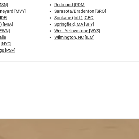
MSN]
Redmond [RDM]
ineyard [MVY]
Sarasota/Bradenton [SRQ]
MDF]
Spokane (Intl.) [GEG]
.) [MIA]
Springfield, MA [SFY]
[EWN]
West Yellowstone [WYS]
lle
Wilmington, NC [ILM]
 [NYC]
gs [PSP]
n