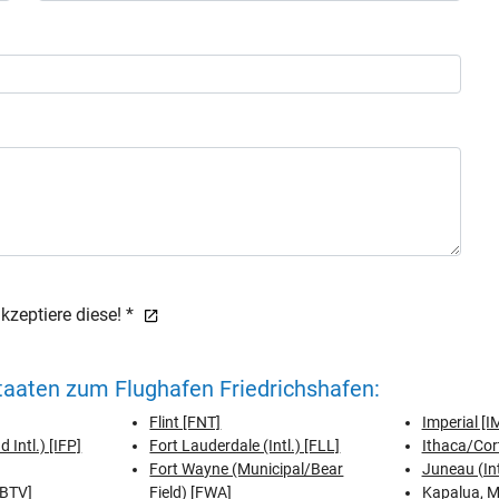
zeptiere diese! *
taaten zum Flughafen Friedrichshafen:
Flint [FNT]
Imperial [I
 Intl.) [IFP]
Fort Lauderdale (Intl.) [FLL]
Ithaca/Cor
Fort Wayne (Municipal/Bear
Juneau (Int
 [BTV]
Field) [FWA]
Kapalua, M