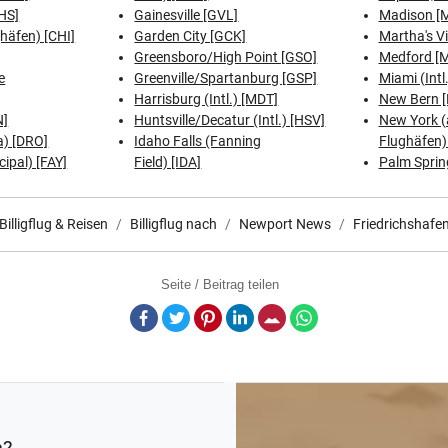
HS]
Gainesville [GVL]
Madison [
ghäfen) [CHI]
Garden City [GCK]
Martha's V
Greensboro/High Point [GSO]
Medford [
e
Greenville/Spartanburg [GSP]
Miami (Intl
Harrisburg (Intl.) [MDT]
New Bern 
N]
Huntsville/Decatur (Intl.) [HSV]
New York (a
a) [DRO]
Idaho Falls (Fanning
Flughäfen)
cipal) [FAY]
Field) [IDA]
Palm Sprin
Billigflug & Reisen
Billigflug nach
Newport News
Friedrichshafe
Seite / Beitrag teilen
Facebook
Twitter
Pinterest
LinkedIn
E-Mail
Whatsapp