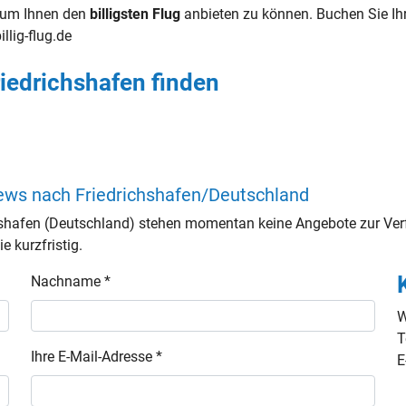
g, um Ihnen den
billigsten Flug
anbieten zu können. Buchen Sie I
illig-flug.de
iedrichshafen finden
ews nach Friedrichshafen/Deutschland
shafen (Deutschland) stehen momentan keine Angebote zur Verf
e kurzfristig.
Nachname *
W
T
Ihre E-Mail-Adresse *
E