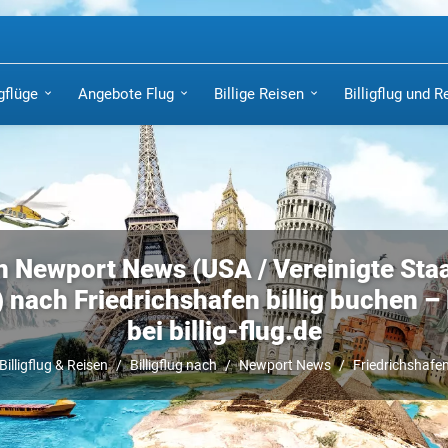
igflüge
Angebote Flug
Billige Reisen
Billigflug und R
n Newport News (USA / Vereinigte Sta
 nach Friedrichshafen billig buchen – B
bei billig-flug.de
Billigflug & Reisen
Billigflug nach
Newport News
Friedrichshafe