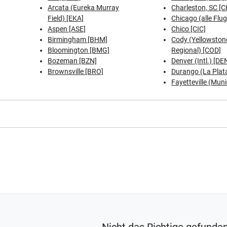
Arcata (Eureka Murray
Charleston, SC [C
Field) [EKA]
Chicago (alle Flu
Aspen [ASE]
Chico [CIC]
Birmingham [BHM]
Cody (Yellowston
Bloomington [BMG]
Regional) [COD]
Bozeman [BZN]
Denver (Intl.) [DE
Brownsville [BRO]
Durango (La Plat
Fayetteville (Muni