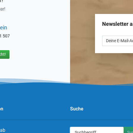
n?
er!
Newsletter 
ein
71 507
ht!
on
Suche
 ab
Su