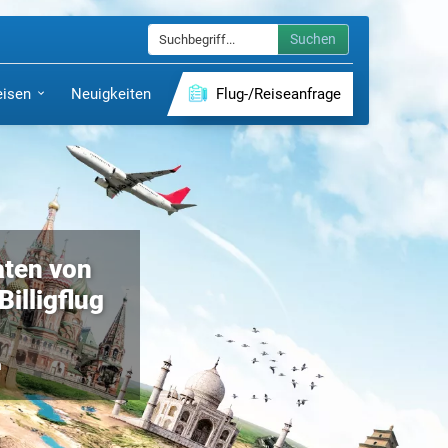
Suchen
eisen
Neuigkeiten
Flug-/Reiseanfrage
aten von
illigflug
n