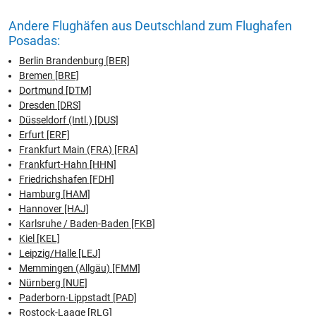
Andere Flughäfen aus Deutschland zum Flughafen
Posadas:
Berlin Brandenburg [BER]
Bremen [BRE]
Dortmund [DTM]
Dresden [DRS]
Düsseldorf (Intl.) [DUS]
Erfurt [ERF]
Frankfurt Main (FRA) [FRA]
Frankfurt-Hahn [HHN]
Friedrichshafen [FDH]
Hamburg [HAM]
Hannover [HAJ]
Karlsruhe / Baden-Baden [FKB]
Kiel [KEL]
Leipzig/Halle [LEJ]
Memmingen (Allgäu) [FMM]
Nürnberg [NUE]
Paderborn-Lippstadt [PAD]
Rostock-Laage [RLG]