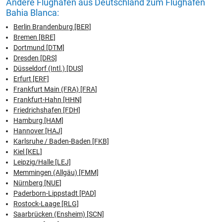
Andere Flughäfen aus Deutschland zum Flughafen
Bahia Blanca:
Berlin Brandenburg [BER]
Bremen [BRE]
Dortmund [DTM]
Dresden [DRS]
Düsseldorf (Intl.) [DUS]
Erfurt [ERF]
Frankfurt Main (FRA) [FRA]
Frankfurt-Hahn [HHN]
Friedrichshafen [FDH]
Hamburg [HAM]
Hannover [HAJ]
Karlsruhe / Baden-Baden [FKB]
Kiel [KEL]
Leipzig/Halle [LEJ]
Memmingen (Allgäu) [FMM]
Nürnberg [NUE]
Paderborn-Lippstadt [PAD]
Rostock-Laage [RLG]
Saarbrücken (Ensheim) [SCN]