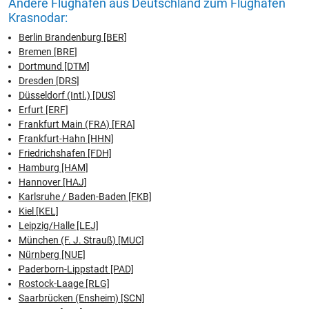
Andere Flughäfen aus Deutschland zum Flughafen
Krasnodar:
Berlin Brandenburg [BER]
Bremen [BRE]
Dortmund [DTM]
Dresden [DRS]
Düsseldorf (Intl.) [DUS]
Erfurt [ERF]
Frankfurt Main (FRA) [FRA]
Frankfurt-Hahn [HHN]
Friedrichshafen [FDH]
Hamburg [HAM]
Hannover [HAJ]
Karlsruhe / Baden-Baden [FKB]
Kiel [KEL]
Leipzig/Halle [LEJ]
München (F. J. Strauß) [MUC]
Nürnberg [NUE]
Paderborn-Lippstadt [PAD]
Rostock-Laage [RLG]
Saarbrücken (Ensheim) [SCN]