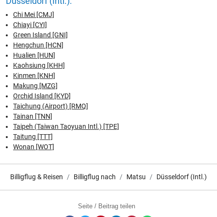
Düsseldorf (Intl.):
Chi Mei [CMJ]
Chiayi [CYI]
Green Island [GNI]
Hengchun [HCN]
Hualien [HUN]
Kaohsiung [KHH]
Kinmen [KNH]
Makung [MZG]
Orchid Island [KYD]
Taichung (Airport) [RMQ]
Tainan [TNN]
Taipeh (Taiwan Taoyuan Intl.) [TPE]
Taitung [TTT]
Wonan [WOT]
Billigflug & Reisen
Billigflug nach
Matsu
Düsseldorf (Intl.)
Seite / Beitrag teilen