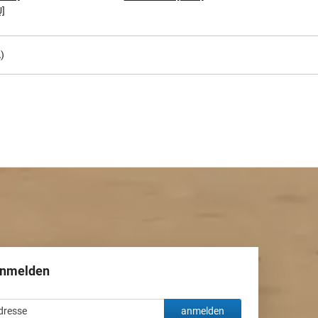
U]
)
anmelden
anmelden