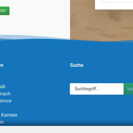
ht!
on
Suche
 ab
Su
g nach
ervice
Karriere
um
utz