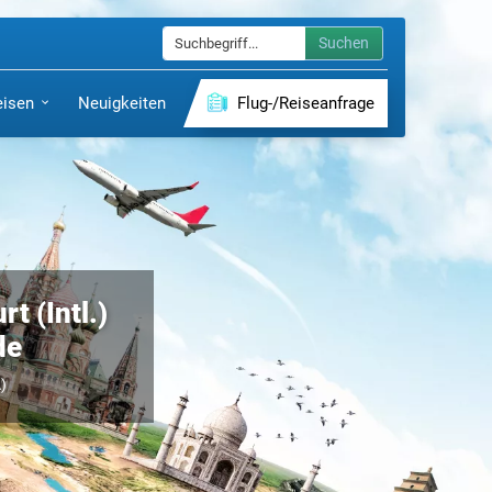
Suchen
eisen
Neuigkeiten
Flug-/Reiseanfrage
t (Intl.)
de
)