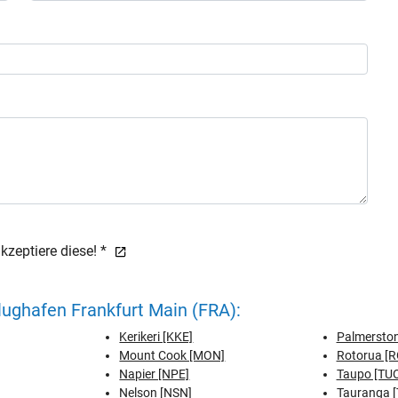
zeptiere diese! *
ughafen Frankfurt Main (FRA):
Kerikeri [KKE]
Palmerston
Mount Cook [MON]
Rotorua [R
Napier [NPE]
Taupo [TU
Nelson [NSN]
Tauranga 