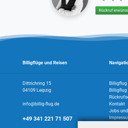
Rückruf erwünsc
Billigflüge und Reisen
Navigati
Dittrichring 15
Billigflug
04109 Leipzig
Billigflu
Rückrufs
info@billig-flug.de
Kontakt
Jobs und 
Impress
+49 341 221 71 507
Datensch