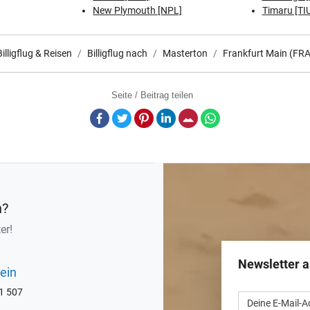
New Plymouth [NPL]
Timaru [TI
Billigflug & Reisen
Billigflug nach
Masterton
Frankfurt Main (FRA
Seite / Beitrag teilen
Facebook
Twitter
Pinterest
LinkedIn
E-Mail
Whatsapp
n?
er!
Newsletter 
ein
71 507