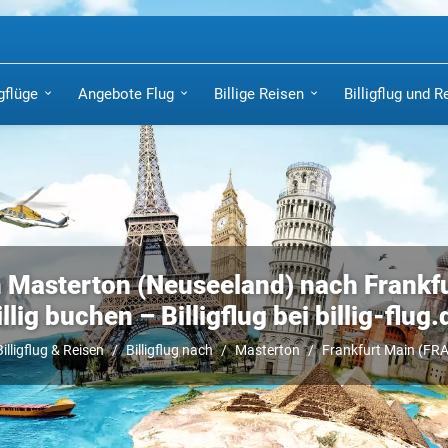
igflüge
Angebote Flug
Billige Reisen
Billigflug und R
 Masterton (Neuseeland) nach Frankfur
illig buchen – Billigflug bei billig-flug.
Billigflug & Reisen
Billigflug nach
Masterton
Frankfurt Main (FRA