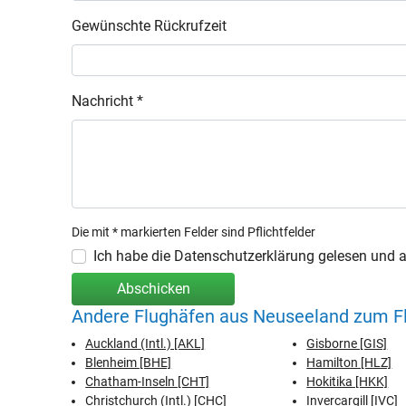
Gewünschte Rückrufzeit
Nachricht *
Die mit * markierten Felder sind Pflichtfelder
Ich habe die Datenschutzerklärung gelesen und ak
Abschicken
Andere Flughäfen aus Neuseeland zum Fl
Auckland (Intl.) [AKL]
Gisborne [GIS]
Blenheim [BHE]
Hamilton [HLZ]
Chatham-Inseln [CHT]
Hokitika [HKK]
Christchurch (Intl.) [CHC]
Invercargill [IVC]