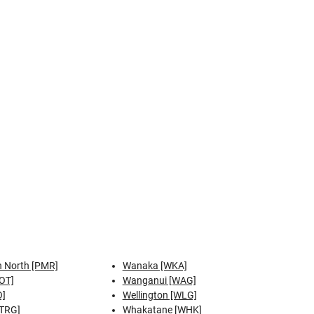
 North [PMR]
Wanaka [WKA]
OT]
Wanganui [WAG]
O]
Wellington [WLG]
[TRG]
Whakatane [WHK]