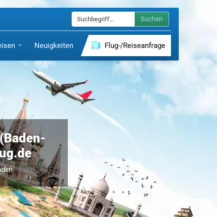
Suchen
eisen
Neuigkeiten
Flug-/Reiseanfrage
 (Baden-
lug.de
aden