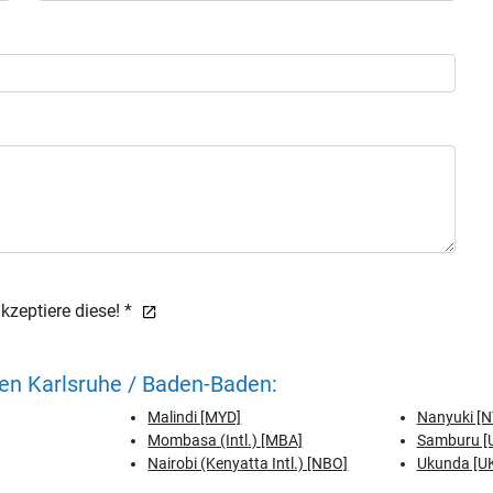
zeptiere diese! *
en Karlsruhe / Baden-Baden:
Malindi [MYD]
Nanyuki [N
Mombasa (Intl.) [MBA]
Samburu [
Nairobi (Kenyatta Intl.) [NBO]
Ukunda [U