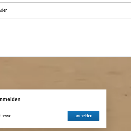
aden
anmelden
anmelden