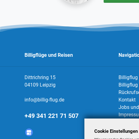
Billigflüge und Reisen
Navigati
Dittrichring 15
Billigflug
04109 Leipzig
Billigflu
Rückrufs
info@billig-flug.de
Kontakt
Jobs und 
Impress
+49 341 221 71 507
Datensch
AGBs
Cookie Einstellungen
Datensch