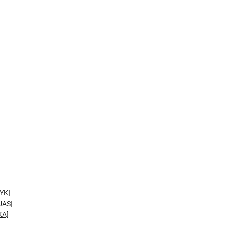
YK]
UAS]
KA]