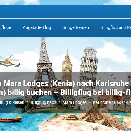
igflüge
Angebote Flug
Billige Reisen
Billigflug und R
n Mara Lodges (Kenia) nach Karlsruhe
) billig buchen – Billigflug bei billig-f
igflug & Reisen
Billigflug nach
Mara Lodges
Karlsruhe / Baden-B