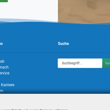
on
Suche
 ab
Su
g nach
ervice
Karriere
um
utz
utzeinstellungen