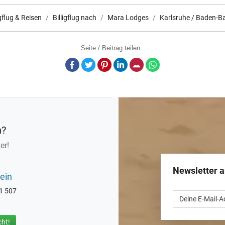
igflug & Reisen
Billigflug nach
Mara Lodges
Karlsruhe / Baden-B
Seite / Beitrag teilen
Facebook
Twitter
Pinterest
LinkedIn
E-Mail
Whatsapp
n?
er!
Newsletter 
ein
71 507
ht!