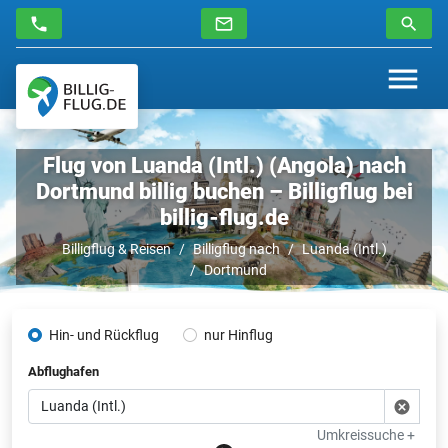
Flug von Luanda (Intl.) (Angola) nach
Dortmund billig buchen – Billigflug bei
billig-flug.de
Billigflug & Reisen
Billigflug nach
Luanda (Intl.)
Dortmund
Hin- und Rückflug
nur Hinflug
Abflughafen
Umkreissuche +