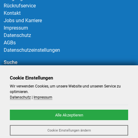
Rückrufservice
Kontakt
Jobs und Karriere
Impressum
Datenschutz
AGBs
Datenschutzeinstellungen
Suche
Cookie Einstellungen
Wir verwenden Cookies, um unsere Website und unseren Service zu
Suchen
optimieren.
Datenschutz
|
Impressum
Alle Akzeptieren
©
2026
-
Billigflüge und Reisen
- Alle Rechte reserviert. -
Reiseportal
Cookie Einstellungen ändern
powered by ATeO-Travel