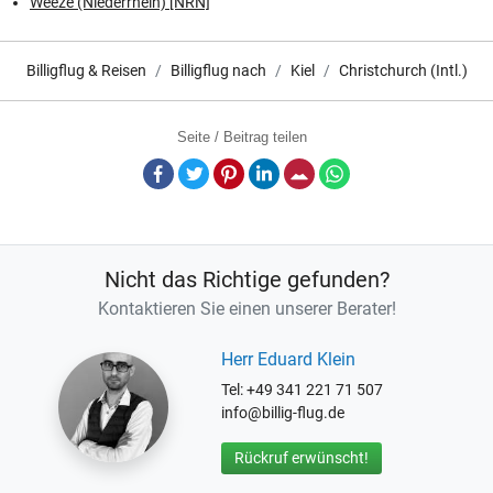
Weeze (Niederrhein) [NRN]
Billigflug & Reisen
Billigflug nach
Kiel
Christchurch (Intl.)
Seite / Beitrag teilen
Facebook
Twitter
Pinterest
LinkedIn
E-Mail
Whatsapp
Nicht das Richtige gefunden?
Kontaktieren Sie einen unserer Berater!
Herr Eduard Klein
Tel: +49 341 221 71 507
info@billig-flug.de
Rückruf erwünscht!