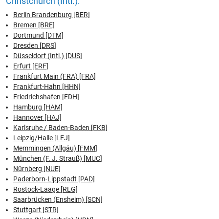
Christchurch (Intl.):
Berlin Brandenburg [BER]
Bremen [BRE]
Dortmund [DTM]
Dresden [DRS]
Düsseldorf (Intl.) [DUS]
Erfurt [ERF]
Frankfurt Main (FRA) [FRA]
Frankfurt-Hahn [HHN]
Friedrichshafen [FDH]
Hamburg [HAM]
Hannover [HAJ]
Karlsruhe / Baden-Baden [FKB]
Leipzig/Halle [LEJ]
Memmingen (Allgäu) [FMM]
München (F. J. Strauß) [MUC]
Nürnberg [NUE]
Paderborn-Lippstadt [PAD]
Rostock-Laage [RLG]
Saarbrücken (Ensheim) [SCN]
Stuttgart [STR]