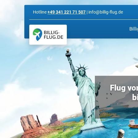
Hotline
+49 341 221 71 507
| info@billig-flug.de
Bill
Flug vo
b