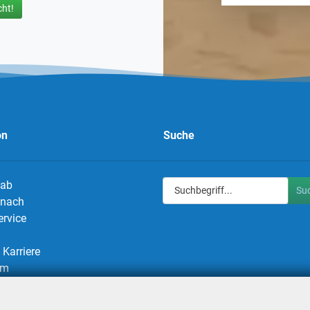
ht!
on
Suche
 ab
Su
g nach
ervice
Karriere
um
utz