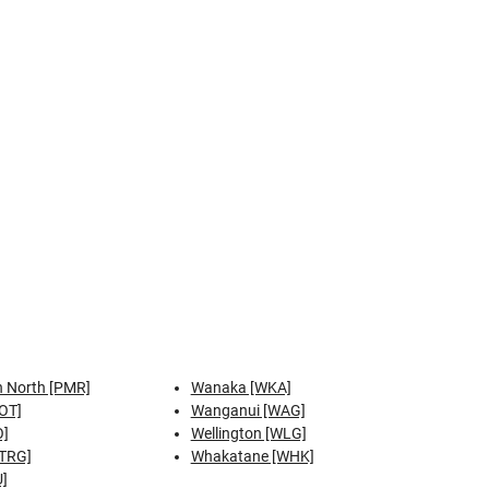
 North [PMR]
Wanaka [WKA]
OT]
Wanganui [WAG]
O]
Wellington [WLG]
[TRG]
Whakatane [WHK]
U]