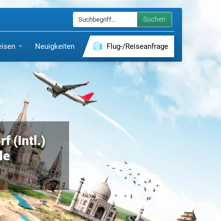
Suchen
eisen
Neuigkeiten
Flug-/Reiseanfrage
 (Intl.)
de