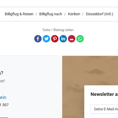
Billigflug & Reisen
Billigflug nach
Kerikeri
Düsseldorf (Intl.)
Seite / Beitrag teilen
Facebook
Twitter
Pinterest
LinkedIn
E-Mail
Whatsapp
n?
er!
Newsletter 
ein
71 507