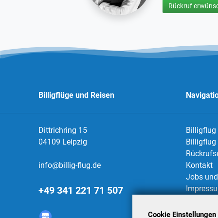
Rückruf erwünsc
Billigflüge und Reisen
Navigati
Dittrichring 15
Billigflug
04109 Leipzig
Billigflu
Rückrufs
info@billig-flug.de
Kontakt
Jobs und 
Impress
+49 341 221 71 507
Datensch
AGBs
Cookie Einstellungen