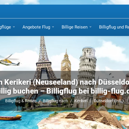
igflüge
Angebote Flug
Billige Reisen
Billigflug und R
n Kerikeri (Neuseeland) nach Düsseldorf
illig buchen – Billigflug bei billig-flug.
Billigflug & Reisen
Billigflug nach
Kerikeri
Düsseldorf (Intl.)