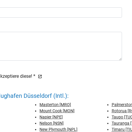
zeptiere diese! *
ghafen Düsseldorf (Intl.):
Masterton [MRO]
Palmerston
Mount Cook [MON]
Rotorua [R
Napier [NPE]
Taupo [TU
Nelson [NSN]
Tauranga 
New Plymouth [NPL]
Timaru [TI