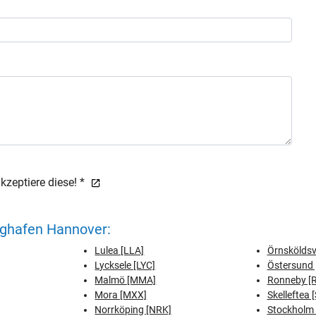
zeptiere diese! *
ghafen Hannover:
Lulea [LLA]
Örnsköldsv
Lycksele [LYC]
Östersund 
Malmö [MMA]
Ronneby [
Mora [MXX]
Skelleftea 
Norrköping [NRK]
Stockholm (