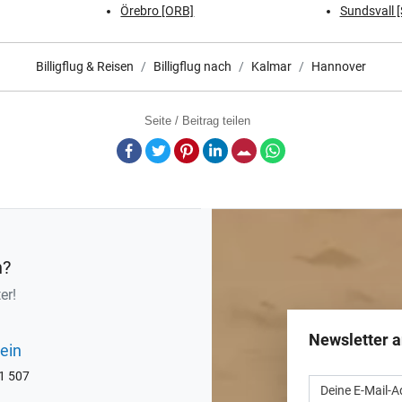
Örebro [ORB]
Sundsvall 
Billigflug & Reisen
Billigflug nach
Kalmar
Hannover
Seite / Beitrag teilen
Facebook
Twitter
Pinterest
LinkedIn
E-Mail
Whatsapp
n?
er!
Newsletter 
ein
71 507