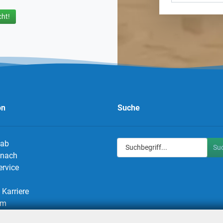
ht!
on
Suche
 ab
Su
g nach
ervice
Karriere
um
utz