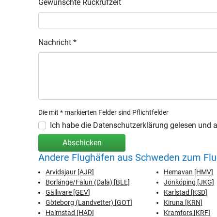
Gewünschte Rückrufzeit
Nachricht *
Die mit * markierten Felder sind Pflichtfelder
Ich habe die Datenschutzerklärung gelesen und ak
Abschicken
Andere Flughäfen aus Schweden zum Flu
Arvidsjaur [AJR]
Hemavan [HMV]
Borlänge/Falun (Dala) [BLE]
Jönköping [JKG]
Gällivare [GEV]
Karlstad [KSD]
Göteborg (Landvetter) [GOT]
Kiruna [KRN]
Halmstad [HAD]
Kramfors [KRF]