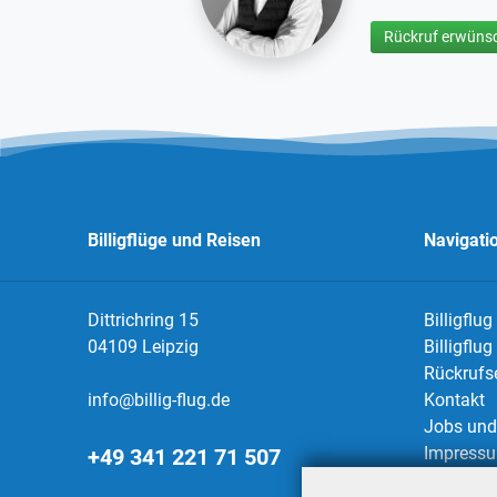
Rückruf erwünsc
Billigflüge und Reisen
Navigati
Dittrichring 15
Billigflug
04109 Leipzig
Billigflu
Rückrufs
info@billig-flug.de
Kontakt
Jobs und 
Impress
+49 341 221 71 507
Datensch