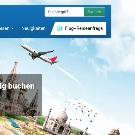
Suchen
eisen
Neuigkeiten
Flug-/Reiseanfrage
lig buchen