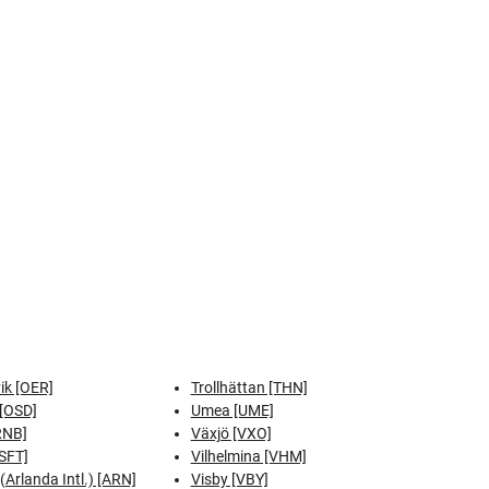
ik [OER]
Trollhättan [THN]
[OSD]
Umea [UME]
RNB]
Växjö [VXO]
[SFT]
Vilhelmina [VHM]
Arlanda Intl.) [ARN]
Visby [VBY]