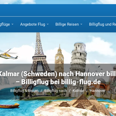
igflüge
Angebote Flug
Billige Reisen
Billigflug und R
Kalmar (Schweden) nach Hannover bil
– Billigflug bei billig-flug.de
Billigflug & Reisen
Billigflug nach
Kalmar
Hannover