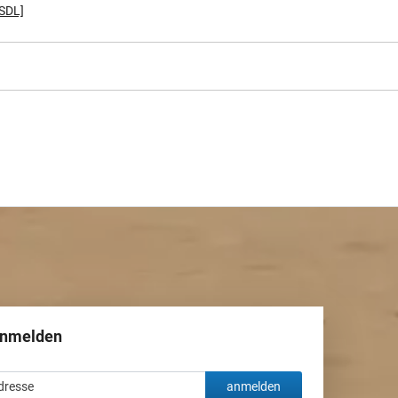
[SDL]
anmelden
anmelden