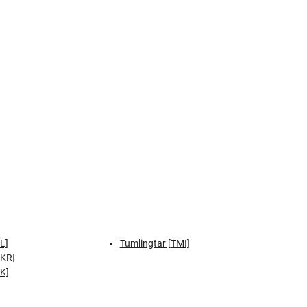
L]
Tumlingtar [TMI]
PKR]
K]