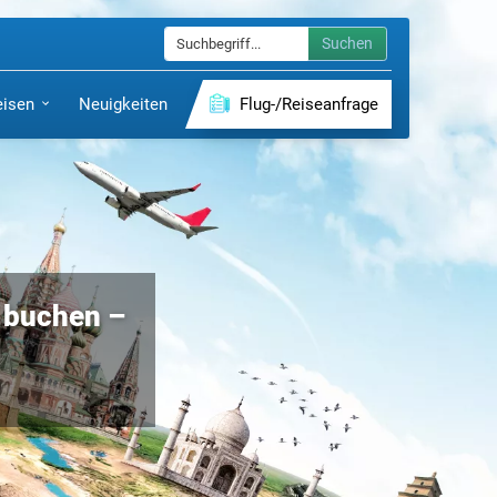
Suchen
eisen
Neuigkeiten
Flug-/Reiseanfrage
g buchen –