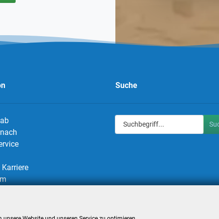
on
Suche
 ab
Su
g nach
ervice
Karriere
um
utz
utzeinstellungen
 unsere Website und unseren Service zu optimieren.