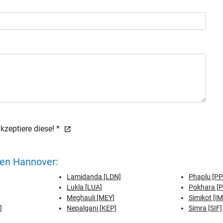
zeptiere diese! *
fen Hannover:
Lamidanda [LDN]
Phaplu [PP
Lukla [LUA]
Pokhara [
Meghauli [MEY]
Simikot [IM
]
Nepalganj [KEP]
Simra [SIF]