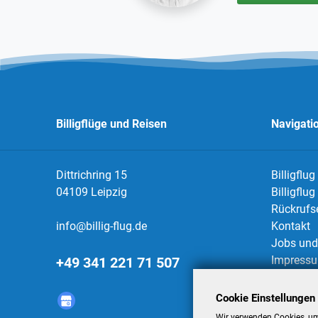
Billigflüge und Reisen
Navigati
Dittrichring 15
Billigflug
04109 Leipzig
Billigflu
Rückrufs
info@billig-flug.de
Kontakt
Jobs und 
Impress
+49 341 221 71 507
Datensch
AGBs
Cookie Einstellungen
Datensch
Wir verwenden Cookies, um