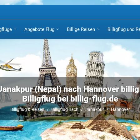
igflüge
Angebote Flug
Billige Reisen
Billigflug und R
Janakpur (Nepal) nach Hannover billi
Billigflug bei billig-flug.de
Billigflug & Reisen
Billigflug nach
Janakpur
Hannover