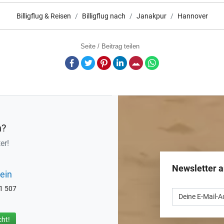
Billigflug & Reisen
Billigflug nach
Janakpur
Hannover
Seite / Beitrag teilen
Facebook
Twitter
Pinterest
LinkedIn
E-Mail
Whatsapp
n?
er!
Newsletter 
ein
71 507
ht!