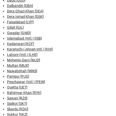
Dadu [DDU]
Dalbandin [DBA]
Dera Ghazi Khan [DEA]
Dera Ismail Khan [DSK]
Faisalabad [LYP]
Gilgit [GIL]
Gwadar [GWD]
Islamabad (Intl.) [ISB]
Kadanwari [KCF]
Karatschi (Jinnah Intl.) [KHI]
Lahore (Intl.) [LHE]
Mohenjo-Daro [MJD]
Multan [MUX]
Nawabshah [WNS]
Panjgur [PJG]
Peschawar (Intl.) [PEW]
Quetta [UET]
Rahimyar Khan [RYK]
Sawan [RZS]
Sialkot [SKT]
Skardu [KDU]
Sukkur [SKZ]