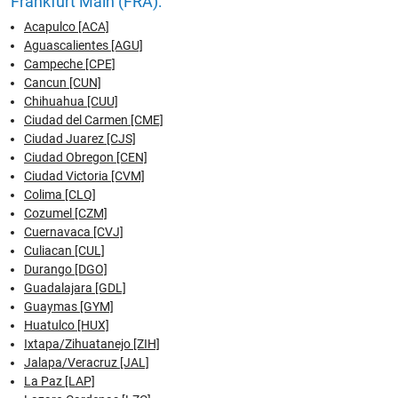
Frankfurt Main (FRA):
Acapulco [ACA]
Aguascalientes [AGU]
Campeche [CPE]
Cancun [CUN]
Chihuahua [CUU]
Ciudad del Carmen [CME]
Ciudad Juarez [CJS]
Ciudad Obregon [CEN]
Ciudad Victoria [CVM]
Colima [CLQ]
Cozumel [CZM]
Cuernavaca [CVJ]
Culiacan [CUL]
Durango [DGO]
Guadalajara [GDL]
Guaymas [GYM]
Huatulco [HUX]
Ixtapa/Zihuatanejo [ZIH]
Jalapa/Veracruz [JAL]
La Paz [LAP]