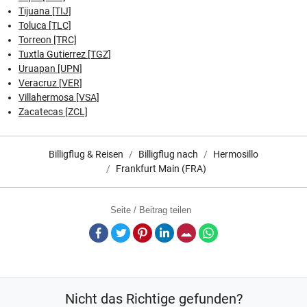
Tijuana [TIJ]
Toluca [TLC]
Torreon [TRC]
Tuxtla Gutierrez [TGZ]
Uruapan [UPN]
Veracruz [VER]
Villahermosa [VSA]
Zacatecas [ZCL]
Billigflug & Reisen
Billigflug nach
Hermosillo
Frankfurt Main (FRA)
Seite / Beitrag teilen
Facebook
Twitter
Pinterest
LinkedIn
E-Mail
Whatsapp
Nicht das Richtige gefunden?