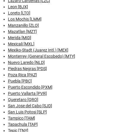
Lazaro Cardenas [LZC]
Leon [BJX]
Loreto [LTO]
Los Mochis [LMM]
Manzanillo [ZLO]
Mazatlan [MZT]
Merida [MID]
Mexicali [MXL]
Mexiko-Stadt (Juarez Intl.) [MEX]
Monterrey (General Escobedo) [MTY]
Nuevo Laredo [NLD]
Piedras Negras [PDS]
Poza Rica [PAZ]
Puebla [PBC]
Puerto Escondido [PXM]
Puerto Vallarta [PVR]
Queretaro [QRO]
San Jose del Cabo [SJD]
San Luis Potosi [SLP]
Tampico [TAM]
Tapachula [TAP]
Tepic [TNY]